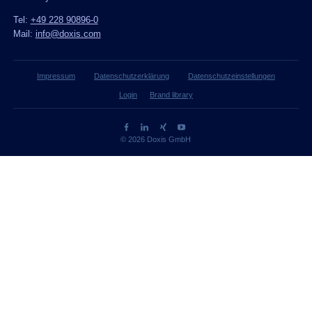
Tel:
+49 228 90896-0
Mail:
info@doxis.com
Impressum
Datenschutzerklärung
Datenschutzeinstellungen
Login
Brand library
© 2026 Doxis GmbH