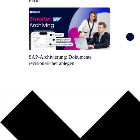
BLOG
BLOG
SAP-Archivierung: Dokumente
Bestel
revisionssicher ablegen
Wie Si
automat