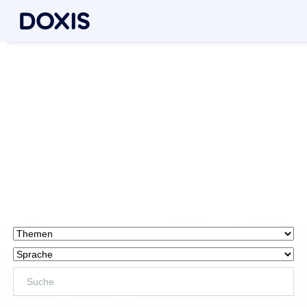
Webinare von Doxis
Erhalten Sie neue Impulse für Ihre Digitalisierung in unseren
Webinaren zu
DMS, BPM, Collaboration und vielen weiteren ECM-Lösungen:
Jetzt anmelden und online kostenfrei teilnehmen!