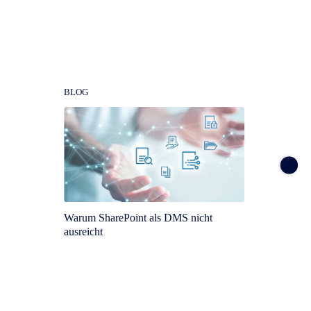
Dokumenten­management
BLOG
BLOG
Warum SharePoint als DMS nicht
ROI von
ausreicht
Nutzen 