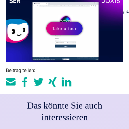
allow="fullscreen; camera; microphone"
style="display:none;position:absolute;top:0;left:0;width:100%;heig
</iframe>
Take a tour
Beitrag teilen:
Das könnte Sie auch
interessieren