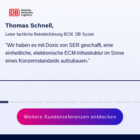
ll,
iebs­führung BCM, DB Systel
 Doxis von SER geschafft, eine
ktronische ECM-Infrastruktur im Sinne
ndards aufzubauen."
Weitere Kundenreferenzen entdecken