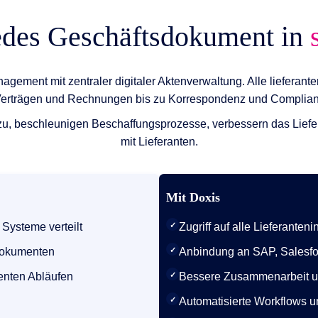
edes Geschäftsdokument in
nagement mit zentraler digitaler Aktenverwaltung. Alle liefera
Verträgen und Rechnungen bis zu Korrespondenz und Compli
en zu, beschleunigen Beschaffungsprozesse, verbessern das Li
mit Lieferanten.
Mit Doxis
Systeme verteilt
✓
Zugriff auf alle Lieferanten
 Dokumenten
✓
Anbindung an SAP, Salesf
ienten Abläufen
✓
Bessere Zusammenarbeit un
✓
Automatisierte Workflows 