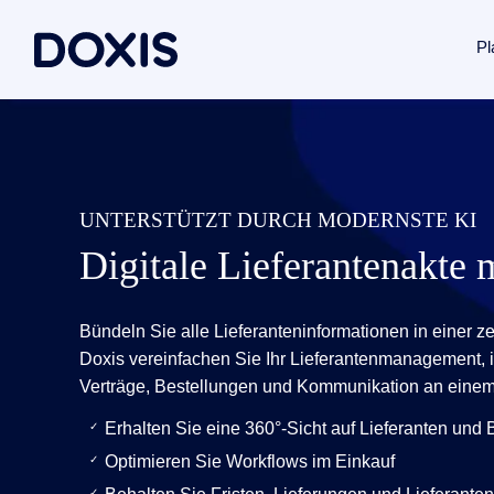
Pl
Doxis Inte
Use Case
Über Doxi
Von der Erfa
Dokument
Über uns
UNTERSTÜTZT DURCH MODERNSTE KI
Plattform 
Rechnung
Managem
Digitale Lieferantenakte 
Vertrags
Soziales
Dokumente
Posteing
Standorte
Bündeln Sie alle Lieferanteninformationen in einer zen
Dokumenten
Archivier
Verbände 
Doxis vereinfachen Sie Ihr Lieferantenmanagement,
Case Man
News / Pr
Verträge, Bestellungen und Kommunikation an einem 
Dokumente
Alle Lös
Karriere
Erhalten Sie eine 360°-Sicht auf Lieferanten un
Dokumenten
Optimieren Sie Workflows im Einkauf