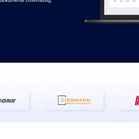
endokumente zuverlässig
nen
en
 & Services