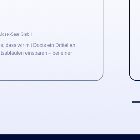
Thomas Schne
Leiter fachliche Betr
 ein Drittel an
"Wir haben es mit
n – bei einer
einheitliche, ele
eines Konzernsta