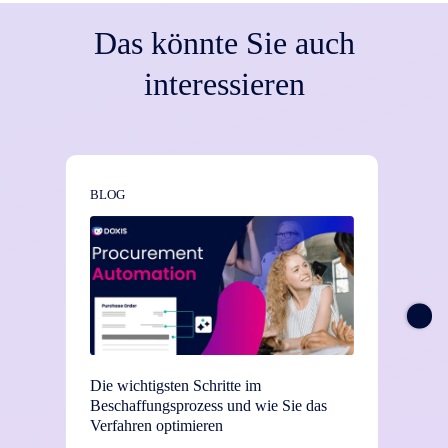
AccessPoint des Senders an den des Empfängers.
Das könnte Sie auch
Anschließend nimmt die Rechnungseingangsplattform die
eRechnung entgegen.
interessieren
BLOG
NEWS
Die wichtigsten Schritte im
TEI-St
Beschaffungsprozess und wie Sie das
Einsat
Verfahren optimieren