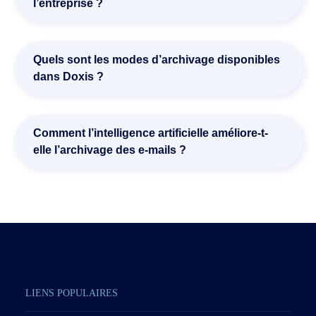
l’entreprise ?
processus métier. Cette classification facilite les
recherches et l’accès aux informations.
Oui. Doxis s’intègre aux systèmes de messagerie, CRM,
ERP et autres applications métier. Les utilisateurs peuvent
Quels sont les modes d’archivage disponibles
ainsi accéder aux e-mails archivés directement depuis
dans Doxis ?
leurs outils de travail habituels.
Doxis propose trois approches : l’archivage manuel,
l’archivage semi-automatisé basé sur des règles
Comment l’intelligence artificielle améliore-t-
prédéfinies et l’archivage entièrement automatisé selon les
elle l’archivage des e-mails ?
politiques de l’entreprise. Chaque organisation peut choisir
le niveau d’automatisation adapté à ses besoins.
Grâce à Doxi, l’assistant intelligent intégré à Outlook, les e-
mails et leurs pièces jointes sont analysés pour
comprendre leur contexte métier. L’IA suggère les actions
pertinentes, facilite le classement automatique et permet
de retrouver plus rapidement les informations grâce à la
recherche intelligente.
LIENS POPULAIRES