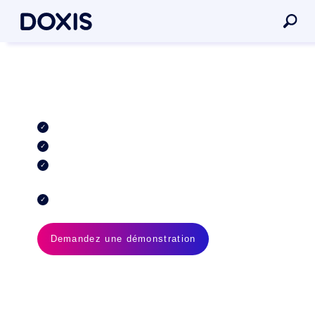
Archivage des e-mails avec
Doxis
Archivez vos e-mails en toute conformité
Exploitez les e-mails dans vos dossiers métier
Connectez l’archivage aux systèmes CRM, ERP et de
messagerie
Retrouvez l’information plus vite grâce à l’IA
Demandez une démonstration