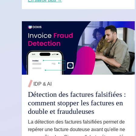
documents liés à la qualité tout en assurant
leur conformité et leur préparation aux audits.
EN SAVOIR PLUS →
IDP & AI
Détection des factures falsifiées :
comment stopper les factures en
double et frauduleuses
La détection des factures falsifiées permet de
repérer une facture douteuse avant qu'elle ne