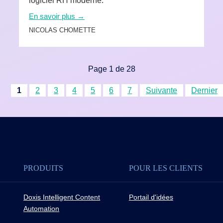
logiciel RH moderne.
En savoir plus →
NICOLAS CHOMETTE
Page 1 de 28
1
2
3
4
5
6
7
Suivante
Dernier
PRODUITS
POUR LES CLIENTS
Doxis Intelligent Content
Portail d'idées
Automation