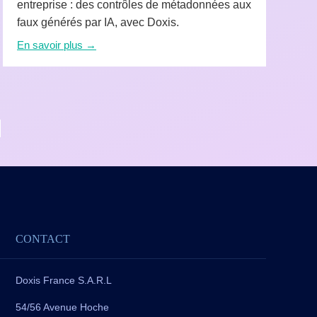
entreprise : des contrôles de métadonnées aux
faux générés par IA, avec Doxis.
En savoir plus →
CONTACT
Doxis France S.A.R.L
54/56 Avenue Hoche