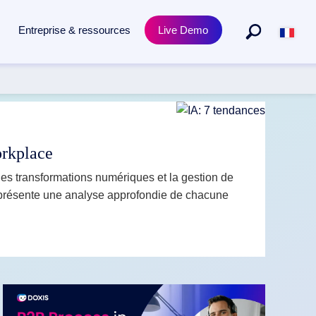
Entreprise & ressources
Live Demo
Métiers
Produit
teforme
, de la capture à l'archivage, propulsée par l'IA.
EN SAVOIR
Ressources humaines
Doxis Academy training
PLUS →
Achats et approvisionnements
Conformité et certificats
orkplace
Juridique
Release News
les transformations numériques et la gestion de
og présente une analyse approfondie de chacune