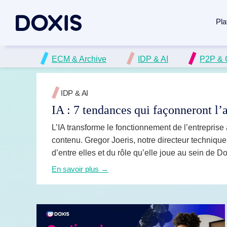
Pla
ECM & Archive
IDP & AI
P2P &
Doxis Inte
Cas d’us
À propos 
Réunissez l
Gestion d
À propos 
IDP & AI
Découvrir l
Automatisa
Direction
IA : 7 tendances qui façonneront l’
Gestion de
Responsab
L’IA transforme le fonctionnement de l’entrepris
Gestion do
Archivage
Bureaux
contenu. Gregor Joeris, notre directeur techniqu
d’entre elles et du rôle qu’elle joue au sein de Do
Traitement
Traitement
Actualités
En savoir plus →
Gestion d
Carrières
Génération
Tous les 
Automatisa