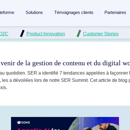
teforme
Solutions
Témoignages clients
Partenaires
 O2C
Product Innovation
Customer Stories
lligent Content Automation
age
de Doxis
Industries
Apprendre
'ensemble du cycle de vie de vos documents sur
une seule pla
ocumentaire
de Doxis
Industrie manufacturière
Blog
a plateforme →
tion des factures
Banques et services financiers
Analystes & rapports
avenir de la gestion de contenu et du digital w
s contrats
ilité sociale
Assurance
Webinaires
e au quotidien. SER a identifié 7 tendances appelées à façonner 
cumentaire
Logistique
Médiathèque
e, les a dévoilées lors de notre SER Summit. Cet article de bl
xis.
 documentaire
 des courriers entrants
Santé
Événements
es cas
Lexique
 de documents
cas d'usages
tion documentaire pour SAP