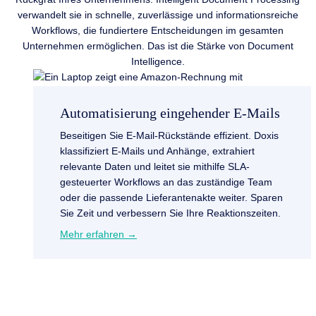
verwandelt sie in schnelle, zuverlässige und informationsreiche
Workflows, die fundiertere Entscheidungen im gesamten
Unternehmen ermöglichen. Das ist die Stärke von Document
Intelligence.
gehender E-Mails
Rechnungsverarbeit
tände effizient. Doxis
Verarbeiten Sie Rechnunge
hänge, extrahiert
automatisch. Doxis erkennt 
ie mithilfe SLA-
IBANs und Lieferantendate
das zuständige Team
Angaben und integriert sic
tenakte weiter. Sparen
wie SAP – für schnellere 
 Ihre Reaktionszeiten.
Kontrolle.
Mehr erfahren →