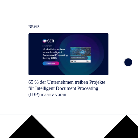
NEWS
NEWS
65 % der Unternehmen treiben Projekte
SER is
für Intelligent Document Processing
Intelli
(IDP) massiv voran