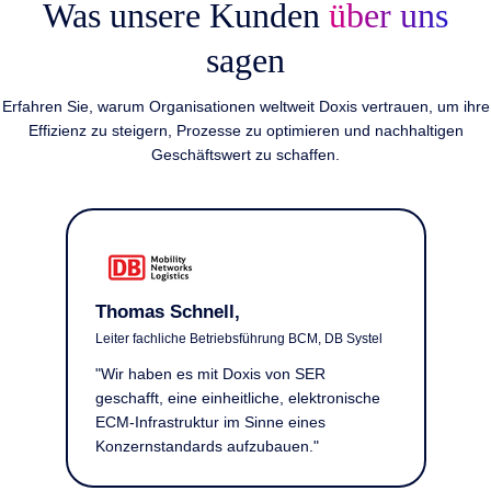
Was unsere Kunden
über uns
sagen
Erfahren Sie, warum Organisationen weltweit Doxis vertrauen, um ihre
Effizienz zu steigern, Prozesse zu optimieren und nachhaltigen
Geschäftswert zu schaffen.
Martin Treder
,
ührung BCM, DB Systel
Global IT, DHL Express
s von SER
"Wir haben weltweit nach ei
iche, elektronische
Lösung für unser
inne eines
Dokumentenmanagement ges
ubauen."
es vor unserer Haustür gefun
Doxis."