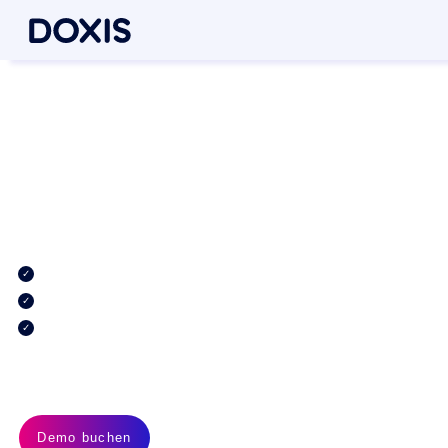
Intelligent Document
Processing mit Doxis
Doxis AI.dp ist eine KI-gestützte Lösung für Intelligent Document
Processing, die Geschäftsdokumente erfasst, klassifiziert,
extrahiert, validiert und weiterleitet. Sie wandelt unstrukturierte
Inhalte automatisch in strukturierte, nutzbare Daten um.
KI-gestützte Datenextraktion
Vollständig DSGVO- und ISO 27001-konform
Leader im Gartner® Magic Quadrant™ für
Dokumentenmanagement im Jahr 2026
Demo buchen