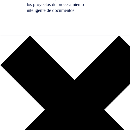
los proyectos de procesamiento
«Líder»
inteligente de documentos
Intelig
prestig