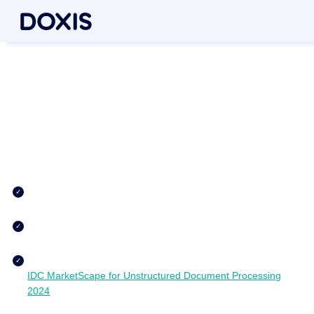
Procesamiento de documentos
inteligente con Doxis
Más rápido, más inteligente, más eficaz. Utiliza la IA para
olvidarte de las tareas documentales manuales
e impulsa la
automatización de tus procesos empresariales al
siguiente
nivel
. Por ejemplo, con:
Reconocimiento de documentos y extracción de metadatos
mediante IA perfectamente integrados en tus procesos
Precisión extrema gracias al reconocimiento de texto (OCR)
y al procesamiento del lenguaje natural (PLN) basados en IA
Innovadores reconocidos: En SER somos líderes según el
IDC MarketScape for Unstructured Document Processing
2024