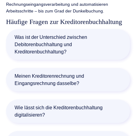
Rechnungseingangsverarbeitung und automatisieren
Arbeitsschritte – bis zum Grad der Dunkelbuchung.
Häufige Fragen zur Kreditorenbuchhaltung
Was ist der Unterschied zwischen
Debitorenbuchhaltung und
Kreditorenbuchhaltung?
Die Debitorenbuchhaltung verwaltet Forderungen
gegenüber Kunden (Debitoren), also Geld, das die
Meinen Kreditorenrechnung und
Kunden an das Unternehmen zu zahlen haben. Die
Eingangsrechnung dasselbe?
Kreditorenbuchhaltung hingegen verwaltet
Verbindlichkeiten gegenüber Lieferanten (Kreditoren), also
Kreditorenrechnung und Eingangsrechnung meinen das
Geld, das das Unternehmen an Lieferanten zahlen muss.
Gleiche. Rechnungen, die Kreditoren an ein Unternehmen
Wie lässt sich die Kreditorenbuchhaltung
stellen, nennt das Rechnungswesen Kreditorenrechnung.
digitalisieren?
Es handelt sich um Eingangsrechnungen von Lieferanten
oder Dienstleistern, also externen Anbietern.
Systeme wie ein Dokumentenmanagement-System (DMS)