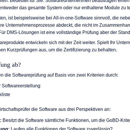
len. Bedeutet für Sie: Softwareunternehmen beauftragen einen
 entweder das gesamte System oder nur enthaltene Module zu t
en, ist beispielsweise bei All-in-one-Software sinnvoll, die ne
ere Unternehmensprozesse abdeckt, die nicht im Zusammenhan
Für DMS-Lösungen ist eine vollständige Prüfung aber der Stand
areprodukte entwickeln sich mit der Zeit weiter. Spielt Ihr Unt
hen Kurzprüfungen aus, um die Zertifizierung zu behalten.
fung ab?
en die Softwareprüfung auf Basis von zwei Kriterien durch:
 Softwareerstellung
liste
rtschaftsprüfer die Software aus drei Perspektiven an:
g:
Besitzt die Software sämtliche Funktionen, um die GoBD-Kriter
ung:
Laufen alle Funktionen der Software zuverlässig?