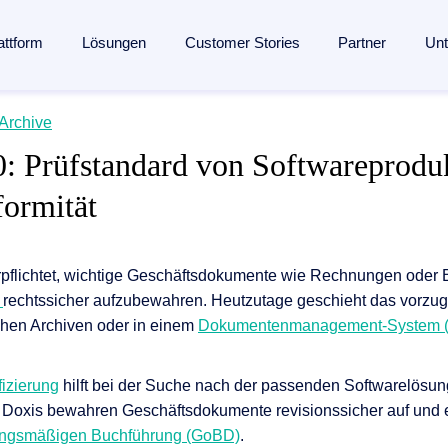
attform
Lösungen
Customer Stories
Partner
Un
lligent Content Automation
Archive
s
s
Branchen
Wissen
Partner
 Prüfstandard von Softwareprodu
ssung bis zur Archivierung:
Eine KI-gestützte Plattform
für de
en­management
Fertigungsindustrie
Blog
Partner finden
ormität
entdecken →
seingang
ent
Banken
Analysten
Partner werden
management
 Engagement
Versicherungen
Webinare
Referenzpartner werden
nmanagement
ang
Logistik
Ressourcen
Partner Portal
pflichtet, wichtige Geschäftsdokumente wie Rechnungen oder B
n
rechtssicher aufzubewahren. Heutzutage geschieht das vorzug
verarbeitung
ung
und Mitgliedschaften
Gesundheitswesen
Events
schen Archiven oder in einem
Dokumentenmanagement-System 
agement
esse
Alle Branchen
Glossar
ngenerierung
ungen
The Enterprise Content Show
izierung
hilft bei der Suche nach der passenden Softwarelösung.
automatisierung mit SAP
 Doxis bewahren Geschäftsdokumente revisionssicher auf und e
ungsmäßigen Buchführung (GoBD)
.