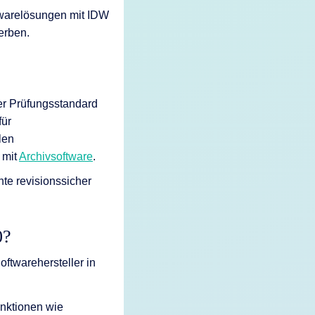
warelösungen mit IDW
werben.
ter Prüfungsstandard
für
len
 mit
Archivsoftware
.
te revisionssicher
0?
oftwarehersteller in
unktionen wie