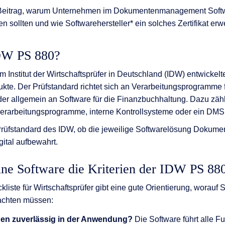
nen
 Beitrag, warum Unternehmen im Dokumentenmanagement Soft
en sollten und wie Softwarehersteller* ein solches Zertifikat er
en
 & Services
IDW PS 880?
m Institut der Wirtschaftsprüfer in Deutschland (IDW) entwickel
ukte. Der Prüfstandard richtet sich an Verarbeitungsprogramme 
er allgemein an Software für die Finanzbuchhaltung. Dazu zäh
arbeitungsprogramme, interne Kontrollsysteme oder ein DMS
 Prüfstandard des IDW, ob die jeweilige Softwarelösung Dokumen
ital aufbewahrt.
ine Software die Kriterien der IDW PS 88
ste für Wirtschaftsprüfer gibt eine gute Orientierung, worauf S
achten müssen:
nen zuverlässig in der Anwendung?
Die Software führt alle F