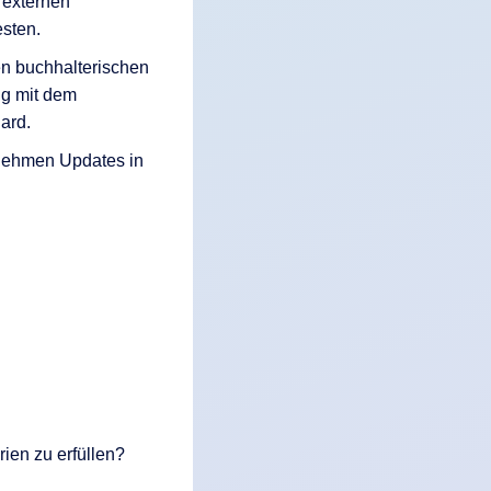
 externen
esten.
ben buchhalterischen
g mit dem
ard.
ernehmen Updates in
ien zu erfüllen?