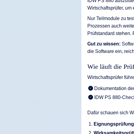
IDW PS 880 auszustel
Wirtschaftsprüfer, um
Nur Teilmodule zu test
Prozessen auch weit
Prüfstandard stehen. 
Gut zu wissen:
Softw
die Software ein, reic
Wie läuft die Prü
Wirtschaftsprüfer führ
Dokumentation der
IDW PS 880-Check
Dafür schauen sich Wi
Eignungsprüfun
Wirksamkeitsprüf