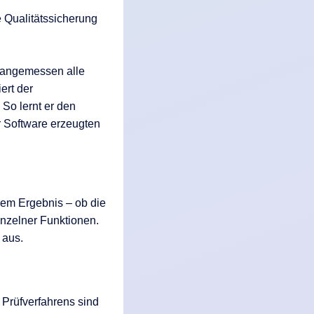
 Qualitätssicherung
d angemessen alle
ert der
So lernt er den
r Software erzeugten
dem Ergebnis – ob die
inzelner Funktionen.
 aus.
 Prüfverfahrens sind