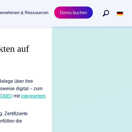
ternehmen & Ressourcen
Demo buchen
Abteilungen
Produkt
kten auf
n gesamten Dokumentenlebenszyklus.
Personalmanagement
Academy Trainings
Rechtsabteilung
Zertifizierungen
Einkauf & Beschaffung
Release News
elege über ihre
sweise digital – zum
(DMS)
mit
integriertem
 Zertifizierte
rfüllen die