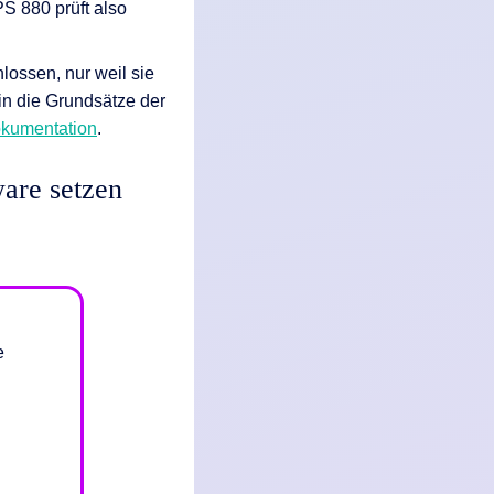
S 880 prüft also
ossen, nur weil sie
in die Grundsätze der
okumentation
.
are setzen
e