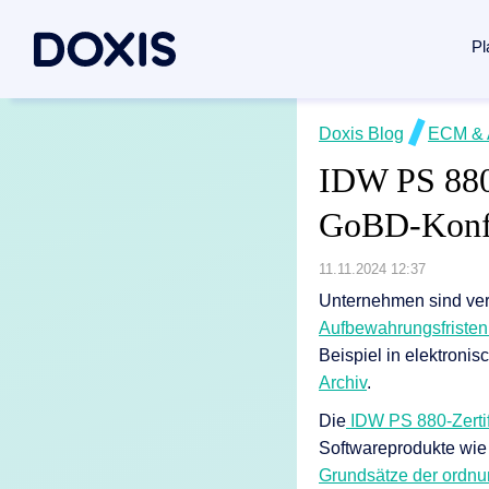
Pl
Doxis Inte
Doxis Blog
ECM & 
Use Case
Über Doxi
IDW PS 880:
Von der Erfa
Dokument
Über uns
GoBD-Konf
Plattform 
Rechnung
Managem
Vertrags
Soziales
11.11.2024 12:37
Dokumente
Posteing
Standorte
Unternehmen sind ver
Aufbewahrungsfriste
Dokumenten
Archivier
Verbände 
Beispiel in elektroni
Case Man
News / Pr
Archiv
.
Dokumente
Alle Lös
Karriere
Die
IDW PS 880-Zertif
Dokumenten
Softwareprodukte wie
Grundsätze der ordn