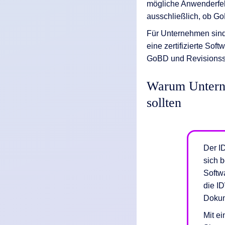
mögliche Anwenderfeh
ausschließlich, ob GoB
Für Unternehmen sind
eine zertifizierte So
GoBD und Revisionssi
Warum Unterne
sollten
Der I
sich b
Softw
die I
Doku
Mit ei