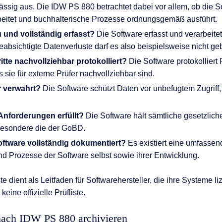
ssig aus. Die IDW PS 880 betrachtet dabei vor allem, ob die 
beitet und buchhalterische Prozesse ordnungsgemäß ausführt.
 und vollständig erfasst?
Die Software erfasst und verarbeite
beabsichtigte Datenverluste darf es also beispielsweise nicht ge
tte nachvollziehbar protokolliert?
Die Software protokolliert 
 sie für externe Prüfer nachvollziehbar sind.
r verwahrt?
Die Software schützt Daten vor unbefugtem Zugriff,
Anforderungen erfüllt?
Die Software hält sämtliche gesetzlich
besondere die der GoBD.
oftware vollständig dokumentiert?
Es existiert eine umfasse
d Prozesse der Software selbst sowie ihrer Entwicklung.
te dient als Leitfaden für Softwarehersteller, die ihre Systeme 
eine offizielle Prüfliste.
nach IDW PS 880 archivieren