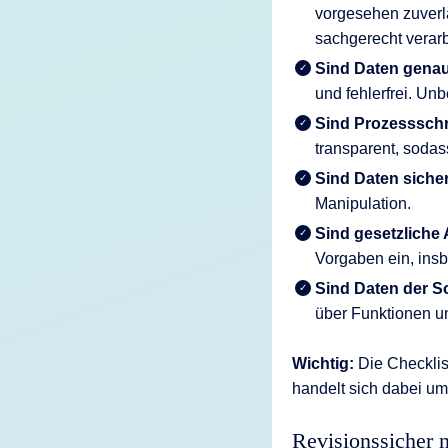
vorgesehen zuverlä
sachgerecht verar
Sind Daten genau
und fehlerfrei. Un
Sind Prozessschri
transparent, sodass
Sind Daten siche
Manipulation.
Sind gesetzliche 
Vorgaben ein, ins
Sind Daten der S
über Funktionen un
Wichtig:
Die Checklis
handelt sich dabei um k
Revisionssicher 