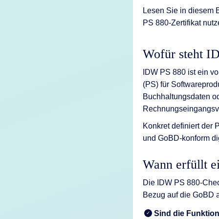
KI-Funktio
Lesen Sie in diesem
PS 880-Zertifikat nutz
Integration
Deployment
Wofür steht 
IDW PS 880 ist ein vo
(PS) für Softwareprod
Buchhaltungsdaten od
Rechnungseingangsver
Konkret definiert der
und GoBD-konform dig
Wann erfüllt e
Die IDW PS 880-Checkli
Bezug auf die GoBD 
Sind die Funktio