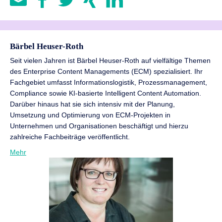
EDI-Nachrichten oder Papierdokumenten, ohne dass
die AP-Automatisierung als auch den gesamten Purchase-
dafür feste Vorlagen erforderlich sind. Gleichzeitig lernt die
to-Pay-Prozess, während andere Lösungen ihren
Software aus wiederkehrenden Lieferantendaten und
Schwerpunkt ausschließlich auf die Automatisierung der
verbessert die Zuordnung von Rechnungsinformationen
Kreditorenbuchhaltung legen.
Bärbel Heuser-Roth
kontinuierlich. Darüber hinaus erkennt KI Dubletten,
potenzielle Betrugsfälle und Unstimmigkeiten und
Seit vielen Jahren ist Bärbel Heuser-Roth auf vielfältige Themen
unterstützt bei der automatisierten Bearbeitung von
des Enterprise Content Managements (ECM) spezialisiert. Ihr
Ausnahmen, indem sie passende Korrekturvorschläge
Fachgebiet umfasst Informationslogistik, Prozessmanagement,
liefert. In SAP-Umgebungen reduziert dies den manuellen
Compliance sowie KI-basierte Intelligent Content Automation.
Aufwand erheblich, bevor eine Rechnung zur Buchung
Darüber hinaus hat sie sich intensiv mit der Planung,
freigegeben wird.
Umsetzung und Optimierung von ECM-Projekten in
Unternehmen und Organisationen beschäftigt und hierzu
zahlreiche Fachbeiträge veröffentlicht.
Mehr