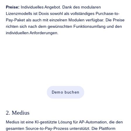
Preise:
Individuelles Angebot. Dank des modularen
Lizenzmodells ist Doxis sowohl als vollständiges Purchase-to-
Pay-Paket als auch mit einzelnen Modulen verfügbar. Die Preise
richten sich nach dem gewünschten Funktionsumfang und den
individuellen Anforderungen.
Eingangsrechnungen automatisieren.
Finanzprozesse beschleunigen.
Vereinen Sie KI, Enterprise Content Management (ECM)
und Workflow-Automatisierung in einer leistungsstarken
Plattform für die AP-Automation in SAP.
Demo buchen
2. Medius
Medius ist eine KI-gestützte Lösung für AP-Automation, die den
gesamten Source-to-Pay-Prozess unterstützt. Die Plattform