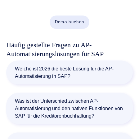
und Workflow-Automatisierung in einer leistungsstarken
Plattform für die AP-Automation in SAP.
Demo buchen
Häufig gestellte Fragen zu AP-
Automatisierungslösungen für SAP
Welche ist 2026 die beste Lösung für die AP-
Automatisierung in SAP?
Doxis ist eine der führenden Lösungen für die AP-
Automatisierung in SAP. Die Plattform kombiniert
Was ist der Unterschied zwischen AP-
Enterprise Content Management (ECM), Intelligent
Automatisierung und den nativen Funktionen von
Document Processing (IDP), Business Process
SAP für die Kreditorenbuchhaltung?
Management (BPM) und Purchase-to-Pay-
Automatisierung in einer SAP-zertifizierten Lösung.
Die nativen Funktionen von SAP unterstützen die
Unternehmen können dadurch den Zeitaufwand für die
Finanzbuchhaltung, die Buchung von Rechnungen und
Verarbeitung von Eingangsrechnungen um bis zu 80