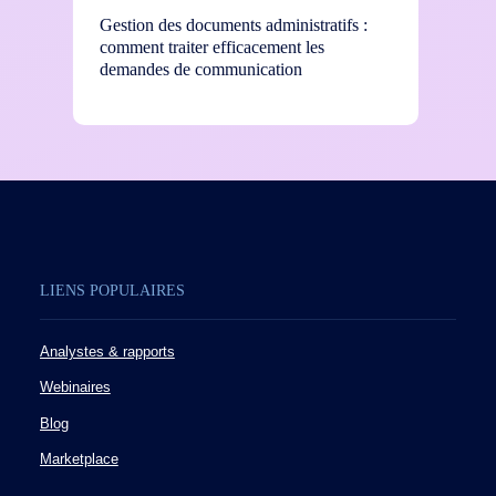
Gestion des documents administratifs :
Gestio
comment traiter efficacement les
9001 :
demandes de communication
confor
LIENS POPULAIRES
Analystes & rapports
Webinaires
Blog
Marketplace