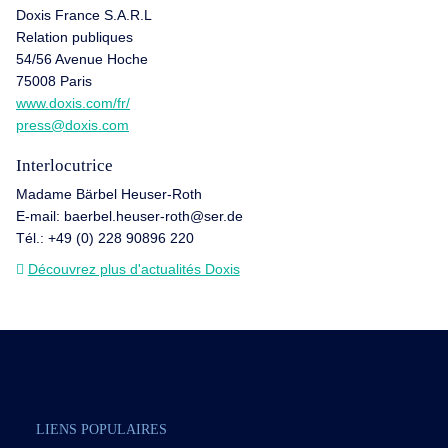
Doxis France S.A.R.L
Relation publiques
54/56 Avenue Hoche
75008 Paris
www.doxis.com/fr/
press@doxis.com
Interlocutrice
Madame Bärbel Heuser-Roth
E-mail: baerbel.heuser-roth@ser.de
Tél.: +49 (0) 228 90896 220
Découvrez plus d'actualités Doxis
LIENS POPULAIRES