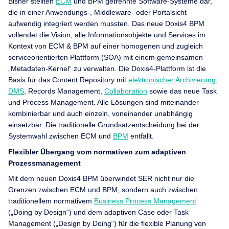
Bisher stellten
ECM
und BPM getrennte Software-Systeme dar,
die in einer Anwendungs-, Middleware- oder Portalsicht
aufwendig integriert werden mussten. Das neue Doxis4 BPM
vollendet die Vision, alle Informationsobjekte und Services im
Kontext von ECM & BPM auf einer homogenen und zugleich
serviceorientierten Plattform (SOA) mit einem gemeinsamen
„Metadaten-Kernel“ zu verwalten. Die Doxis4-Plattform ist die
Basis für das Content Repository mit
elektronischer Archivierung
,
DMS
, Records Management,
Collaboration
sowie das neue Task
und Process Management. Alle Lösungen sind miteinander
kombinierbar und auch einzeln, voneinander unabhängig
einsetzbar. Die traditionelle Grundsatzentscheidung bei der
Systemwahl zwischen ECM und
BPM
entfällt.
Flexibler Übergang vom normativen zum adaptiven
Prozessmanagement
Mit dem neuen Doxis4 BPM überwindet SER nicht nur die
Grenzen zwischen ECM und BPM, sondern auch zwischen
traditionellem normativem
Business Process Management
(„Doing by Design“) und dem adaptiven Case oder Task
Management („Design by Doing“) für die flexible Planung von