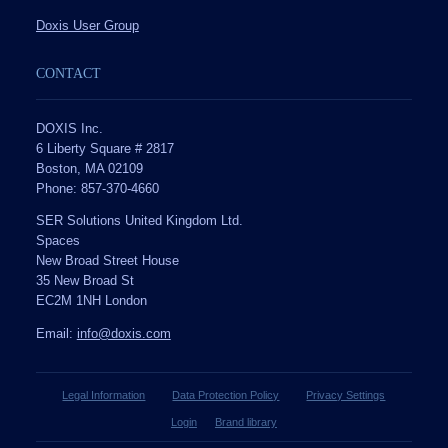
Doxis User Group
CONTACT
DOXIS Inc.
6 Liberty Square # 2817
Boston, MA 02109
Phone: 857-370-4660
SER Solutions United Kingdom Ltd.
Spaces
New Broad Street House
35 New Broad St
EC2M 1NH London
Email:
info@doxis.com
Legal Information
Data Protection Policy
Privacy Settings
Login
Brand library