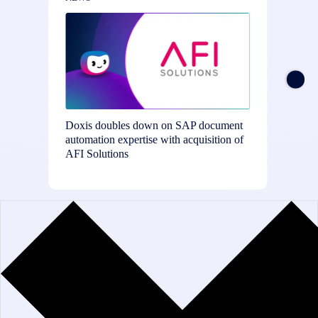
Doxis doubles down on SAP document
SER La
automation expertise with acquisition of
Pay and
AFI Solutions
to Boos