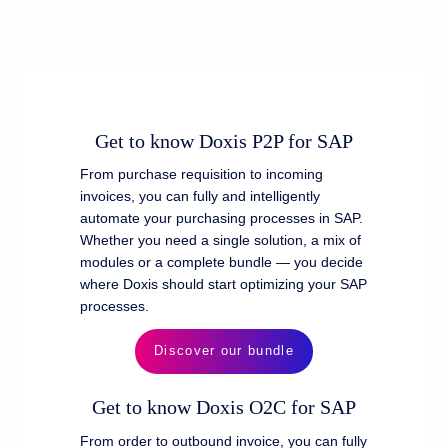
maximum scalability.
ergänzt um modernste KI- und ECM-Technologien
bekannten Add-ons in gewohnter Qualität bei –
eingebettet in die Doxis-Plattform.
schrittweise erweitert um neue Namen, jetzt schon
Für Sie bleibt das Entscheidende gleich:
ergänzt um modernste KI- und ECM-Technologien
Ihre vertrauen Ansprechpartner sind weiterhin für Sie
eingebettet in die Doxis-Plattform.
da. Und auch unsere Support- und
Für Sie bleibt das Entscheidende gleich:
Schulungsangebote laufen nahtlos für Sie weiter.
Get to know Doxis P2P for SAP
Ihre vertrauen Ansprechpartner sind weiterhin für Sie
da. Und auch unsere Support- und
From purchase requisition to incoming
Schulungsangebote laufen nahtlos für Sie weiter.
invoices, you can fully and intelligently
automate your purchasing processes in SAP.
Read more →
Whether you need a single solution, a mix of
modules or a complete bundle — you decide
where Doxis should start optimizing your SAP
processes.
Discover our bundle
Get to know Doxis O2C for SAP
From order to outbound invoice, you can fully