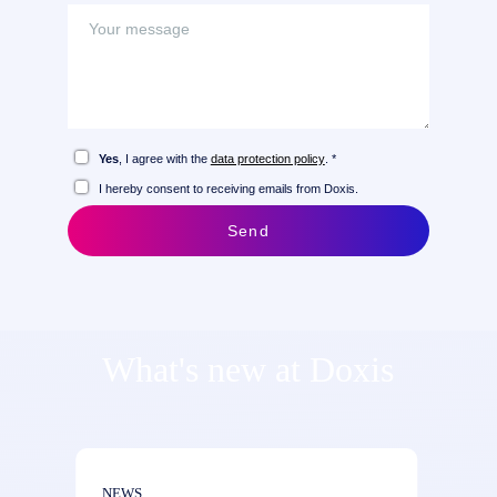
Yes
, I agree with the
data protection policy
. *
I hereby consent to receiving emails from Doxis.
Send
What's new at Doxis
NEWS
NEWS