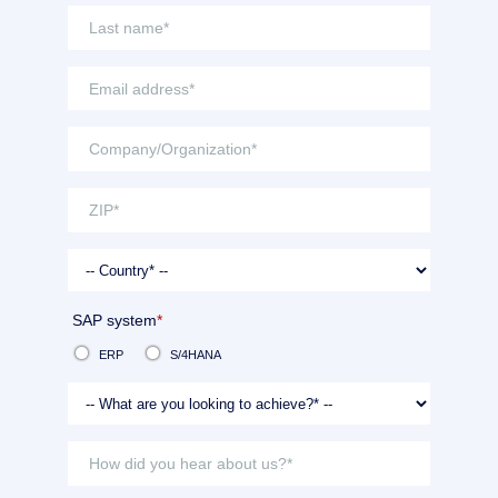
SAP system
*
ERP
S/4HANA