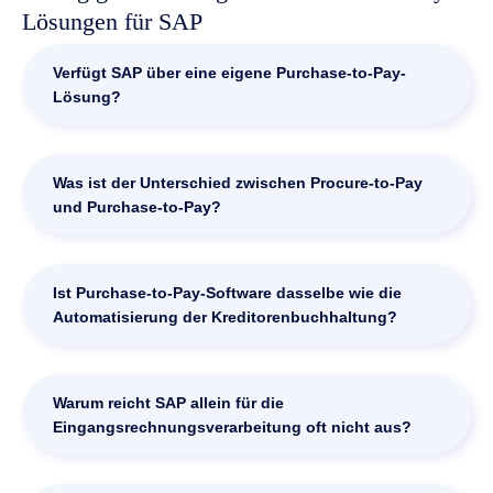
Lösungen für SAP
Verfügt SAP über eine eigene Purchase-to-Pay-
Lösung?
Ja. Mit SAP Ariba und den Beschaffungsfunktionen in SAP
S/4HANA bietet SAP eigene Lösungen für Einkauf,
Was ist der Unterschied zwischen Procure-to-Pay
Beschaffung und Finanzprozesse. Die automatische
und Purchase-to-Pay?
Erfassung, Prüfung und revisionssichere Archivierung
eingehender Dokumente wie Rechnungen wird jedoch
In der Praxis gibt es keinen Unterschied. Beide Begriffe
häufig durch spezialisierte Purchase-to-Pay-Lösungen
beschreiben den vollständigen Prozess von der
Ist Purchase-to-Pay-Software dasselbe wie die
ergänzt. Diese erweitern SAP um Funktionen für die
Bedarfsanforderung über den Einkauf bis zur Bezahlung
Automatisierung der Kreditorenbuchhaltung?
Dokumentenautomatisierung und die intelligente
des Lieferanten und werden häufig mit P2P abgekürzt.
Verarbeitung eingehender Geschäftsdokumente.
Während SAP und viele internationale Anbieter häufiger
Nein. Die Automatisierung der Kreditorenbuchhaltung
den Begriff Procure-to-Pay verwenden, ist Purchase-to-
konzentriert sich auf den Prozess von der
Warum reicht SAP allein für die
Pay ebenfalls weit verbreitet und wird oft synonym
Eingangsrechnung bis zur Zahlung. Purchase-to-Pay-
Eingangsrechnungsverarbeitung oft nicht aus?
verwendet.
Lösungen decken den gesamten Beschaffungsprozess
ab. Dazu gehören unter anderem Bedarfsanforderungen,
SAP unterstützt die Verarbeitung und Buchung von
Bestellungen, Wareneingänge, Eingangsrechnungen und