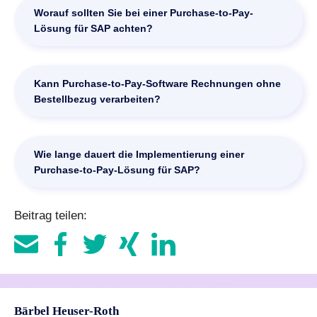
Eingangsrechnungen. Viele Unternehmen ergänzen den
Worauf sollten Sie bei einer Purchase-to-Pay-
die Zahlungsabwicklung.
Standard jedoch durch spezialisierte Purchase-to-Pay-
Lösung für SAP achten?
Lösungen, um die Erfassung, Prüfung, Freigabe und
Ausnahmebehandlung von Rechnungen weiter zu
Achten Sie auf eine aktuelle SAP-Zertifizierung, KI-
automatisieren. Darüber hinaus bieten diese Lösungen
gestützte Dokumentenerfassung sowie Funktionen wie
Kann Purchase-to-Pay-Software Rechnungen ohne
Funktionen für die revisionssichere
den Zwei-Wege- und Drei-Wege-Abgleich, die Erkennung
Bestellbezug verarbeiten?
Dokumentenarchivierung und die intelligente
von Dubletten und Betrugsversuchen, die Unterstützung
Dokumentenverarbeitung. Dank SAP-zertifizierter
der E-Rechnungsverarbeitung sowie eine revisionssichere
Integrationen bleiben alle Prozesse nahtlos in die SAP-
Ja. Leistungsfähige Purchase-to-Pay-Lösungen
Dokumentenarchivierung. Empfehlenswert sind außerdem
Landschaft eingebunden.
unterstützen auch Rechnungen ohne Bestellbezug.
Wie lange dauert die Implementierung einer
modulare Lösungen, die sich schrittweise erweitern lassen
Achten Sie darauf, dass die Software klar definierte
Purchase-to-Pay-Lösung für SAP?
und mit den Anforderungen Ihres Unternehmens
Workflows für die Freigabe solcher Rechnungen sowie für
mitwachsen.
die Bearbeitung von Abweichungen bereitstellt. Gerade
Die Implementierungsdauer hängt vom Projektumfang,
diese Fälle verursachen häufig den größten manuellen
Beitrag teilen:
dem Rechnungsvolumen und den eingeführten Modulen
Aufwand und führen zu Verzögerungen im
ab. SAP-zertifizierte Lösungen, die sich nahtlos in die
Rechnungsprozess.
bestehende SAP-Landschaft integrieren, lassen sich in
der Regel schneller einführen. Umfangreiche
Implementierungen mit mehreren Modulen oder
komplexen ERP-Integrationen benötigen entsprechend
Bärbel Heuser-Roth
mehr Zeit.