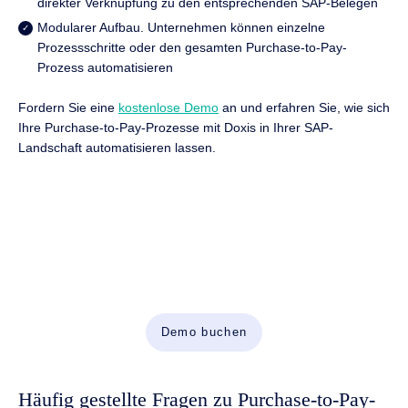
direkter Verknüpfung zu den entsprechenden SAP-Belegen
Modularer Aufbau. Unternehmen können einzelne
Prozessschritte oder den gesamten Purchase-to-Pay-
Prozess automatisieren
Fordern Sie eine
kostenlose Demo
an und erfahren Sie, wie sich
Ihre Purchase-to-Pay-Prozesse mit Doxis in Ihrer SAP-
Landschaft automatisieren lassen.
Dokumente automatisieren. Purchase-to-Pay-
Prozesse beschleunigen.
Vereinen Sie KI, Enterprise Content Management (ECM)
und Workflow-Automatisierung in einer leistungsstarken
Plattform für Purchase-to-Pay-Prozesse in SAP.
Demo buchen
Häufig gestellte Fragen zu Purchase-to-Pay-