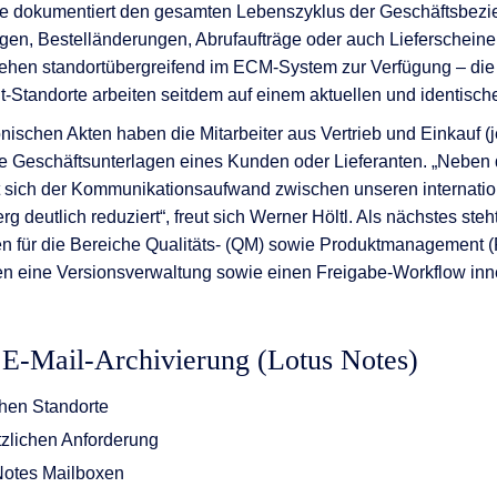
 Sie dokumentiert den gesamten Lebenszyklus der Geschäftsbez
ngen, Bestelländerungen, Abrufaufträge oder auch Lieferschein
tehen standortübergreifend im ECM-System zur Verfügung – die
it-Standorte arbeiten seitdem auf einem aktuellen und identisch
onischen Akten haben die Mitarbeiter aus Vertrieb und Einkauf (
alle Geschäftsunterlagen eines Kunden oder Lieferanten. „Neben
at sich der Kommunikationsaufwand zwischen unseren internati
rg deutlich reduziert“, freut sich Werner Höltl. Als nächstes ste
en für die Bereiche Qualitäts- (QM) sowie Produktmanagement 
en eine Versionsverwaltung sowie einen Freigabe-Workflow inn
 E-Mail-Archivierung (Lotus Notes)
chen Standorte
tzlichen Anforderung
Notes Mailboxen