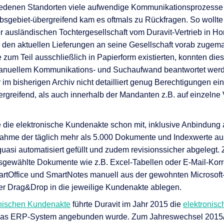
edenen Standorten viele aufwendige Kommunikationsprozesse 
iebsgebiet-übergreifend kam es oftmals zu Rückfragen. So wollte 
r ausländischen Tochtergesellschaft vom Duravit-Vertrieb in Ho
 den aktuellen Lieferungen an seine Gesellschaft vorab zugem
um Teil ausschließlich in Papierform existierten, konnten die
anuellem Kommunikations- und Suchaufwand beantwortet werd
 im bisherigen Archiv nicht detailliert genug Berechtigungen ein
reifend, als auch innerhalb der Mandanten z.B. auf einzelne V
.
te die elektronische Kundenakte schon mit, inklusive Anbindun
rnahme der täglich mehr als 5.000 Dokumente und Indexwerte
uasi automatisiert gefüllt und zudem revisionssicher abgelegt. 
usgewählte Dokumente wie z.B. Excel-Tabellen oder E-Mail-Kor
rtOffice und SmartNotes manuell aus der gewohnten Microsoft-
r Drag&Drop in die jeweilige Kundenakte ablegen.
onischen Kundenakte
führte Duravit im Jahr 2015 die
elektronisc
n das ERP-System angebunden wurde. Zum Jahreswechsel 2015/