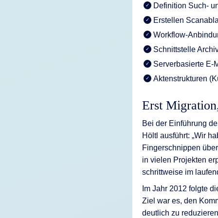
Definition Such- u
Erstellen Scanabl
Workflow-Anbindun
Schnittstelle Arc
Serverbasierte E-M
Aktenstrukturen (K
Erst Migratio
Bei der Einführung d
Höltl ausführt: „Wir 
Fingerschnippen übert
in vielen Projekten e
schrittweise im laufe
Im Jahr 2012 folgte d
Ziel war es, den Kom
deutlich zu reduziere