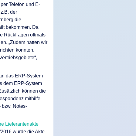
per Telefon und E-
z.B. der
rnberg die
ailt bekommen. Da
se Rückfragen oftmals
en. „Zudem hatten wir
richten konnten,
ertriebsgebiete“,
g an das ERP-System
 aus dem ERP-System
Zusätzlich können die
respondenz mithilfe
 bzw. Notes-
he Lieferantenakte
2016 wurde die Akte