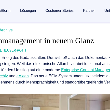
attform
Lösungen
Customer Stories
Partner
Un
lligent Content Automation
Archive
s
s
Branchen
Wissen
Partner
­management in neuem Glanz
ssung bis zur Archivierung:
Eine KI-gestützte Plattform
für de
en­management
Fertigungsindustrie
Blog
Partner finden
entdecken →
seingang
ent
Banken
Analysten
Partner werden
L HEUSER-ROTH
 Erfolg des Badausstatters Duravit ließ auch das Dokumentau
management
 Engagement
Versicherungen
Webinare
Referenzpartner werden
nmanagement
steigen. Weil das elektronische Altarchiv dabei funktional an 
ang
Logistik
Ressourcen
Partner Portal
t für den Umstieg auf eine moderne
Enterprise Content Manag
verarbeitung
ung
und Mitgliedschaften
Gesundheitswesen
Events
rchiv
und
eAkten
. Das neue ECM-System unterstützt seitdem die
ehmens durch Mehrsprachigkeit und standortübergreifende Verfü
agement
esse
Alle Branchen
Glossar
ngenerierung
ungen
The Enterprise Content Show
automatisierung mit SAP