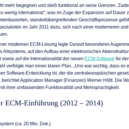
t mehr begegnen und stieß funktional an seine Grenzen. Zud
u wenig international“, was im Zuge der Expansion auf Dauer
tenbasierten, standortübergreifenden Geschäftsprozesse geführ
ezialisten im Jahr 2011 dazu, sich nach einer moderneren und
uen.
iner modernen ECM-Lösung legte Duravit besonderes Augenmer
es Altsystems, auf den Aufbau einer elektronischen Aktenstruktur
sowie auf die Internationalität der neuen
ECM-Software
für de
hl verfolgte man einen klaren Plan. „Uns war wichtig, dass es e
ker Software-Entwicklung ist, der die zentraleuropäischen geset
, berichtet Application Manager (Finanzen) Werner Höltl. Die Wah
t ihrer umfassenden Funktionalität und Mehrsprachigkeit.
der ECM-Einführung (2012 – 2014)
system (ca. 20 Mio. Dok.)