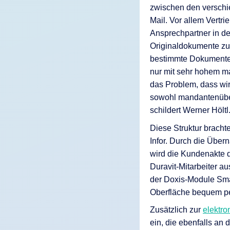
zwischen den verschi
Mail. Vor allem Vertr
Ansprechpartner in de
Originaldokumente zu
bestimmte Dokumente z
nur mit sehr hohem m
das Problem, dass wir
sowohl mandantenüberg
schildert Werner Höltl
Diese Struktur brach
Infor. Durch die Übe
wird die Kundenakte q
Duravit-Mitarbeiter a
der Doxis-Module Sma
Oberfläche bequem pe
Zusätzlich zur
elektr
ein, die ebenfalls a