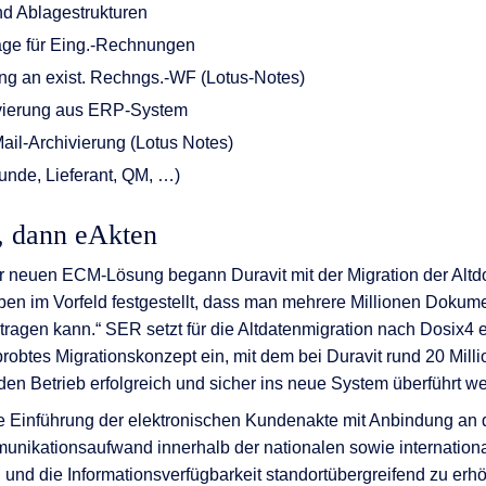
nd Ablagestrukturen
age für Eing.-Rechnungen
g an exist. Rechngs.-WF (Lotus-Notes)
hivierung aus ERP-System
ail-Archivierung (Lotus Notes)
unde, Lieferant, QM, …)
n, dann eAkten
er neuen ECM-Lösung begann Duravit mit der Migration der Alt
haben im Vorfeld festgestellt, dass man mehrere Millionen Dokum
ragen kann.“ SER setzt für die Altdatenmigration nach Dosix4
rprobtes Migrationskonzept ein, mit dem bei Duravit rund 20 Mi
nden Betrieb erfolgreich und sicher ins neue System überführt w
ie Einführung der elektronischen Kundenakte mit Anbindung an
munikationsaufwand innerhalb der nationalen sowie internatio
n und die Informationsverfügbarkeit standortübergreifend zu erh