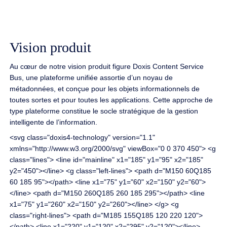
Vision produit
Au cœur de notre vision produit figure Doxis Content Service
Bus, une plateforme unifiée assortie d’un noyau de
métadonnées, et conçue pour les objets informationnels de
toutes sortes et pour toutes les applications. Cette approche de
type plateforme constitue le socle stratégique de la gestion
intelligente de l’information.
<svg class="doxis4-technology" version="1.1"
xmlns="http://www.w3.org/2000/svg" viewBox="0 0 370 450"> <g
class="lines"> <line id="mainline" x1="185" y1="95" x2="185"
y2="450"></line> <g class="left-lines"> <path d="M150 60Q185
60 185 95"></path> <line x1="75" y1="60" x2="150" y2="60">
</line> <path d="M150 260Q185 260 185 295"></path> <line
x1="75" y1="260" x2="150" y2="260"></line> </g> <g
class="right-lines"> <path d="M185 155Q185 120 220 120">
</path> <line x1="220" y1="120" x2="295" y2="120"></line>