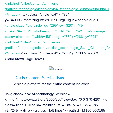
xlink:href="/files/content/animierte-
grafiken/technologie/icons/doxis4_technologie_customizing.png">
</image>
<text class="circle-text" x="75"
y="340">Customizing</text> </g> </g> <g id="saas-cloud">
<circle class="big-circle" cx="295" cy="320" r="45"
stroke="#e41c21" stroke-width="4" fill="#ffffff"></circle> <image
class="circle-icon" width="58" height="58" x="266" y="291"
xlink:href="/files/content/animierte-
grafiken/technologie/icons/doxis4_technologie_Saas_Cloud.png">
</image>
<text class="circle-text" x="295" y="400">SaaS &
Cloud</text> </g> </svg>
Doxis Content Service Bus
A single platform for the entire content life cycle
<svg class="doxis4-technology" version="1.1"
xmlns="http://www.w3.org/2000/svg" viewBox="0 0 370 420"> <g
class="lines"> <line id="mainline" x1="185" y1="0" x2="185"
y2="245"></line> <g class="left-lines"> <path d="M150 80Q185