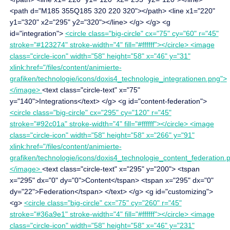
<path d="M185 355Q185 320 220 320"></path> <line x1="220"
y1="320" x2="295" y2="320"></line> </g> </g> <g
id="integration">
<circle class="big-circle" cx="75" cy="60" r="45"
stroke="#123274" stroke-width="4" fill="#ffffff"></circle> <image
class="circle-icon" width="58" height="58" x="46" y="31"
xlink:href="/files/content/animierte-
grafiken/technologie/icons/doxis4_technologie_integrationen.png">
</image>
<text class="circle-text" x="75"
y="140">Integrations</text> </g> <g id="content-federation">
<circle class="big-circle" cx="295" cy="120" r="45"
stroke="#92c01a" stroke-width="4" fill="#ffffff"></circle> <image
class="circle-icon" width="58" height="58" x="266" y="91"
xlink:href="/files/content/animierte-
grafiken/technologie/icons/doxis4_technologie_content_federation.
</image>
<text class="circle-text" x="295" y="200"> <tspan
x="295" dx="0" dy="0">Content</tspan> <tspan x="295" dx="0"
dy="22">Federation</tspan> </text> </g> <g id="customizing">
<g>
<circle class="big-circle" cx="75" cy="260" r="45"
stroke="#36a9e1" stroke-width="4" fill="#ffffff"></circle> <image
class="circle-icon" width="58" height="58" x="46" y="231"