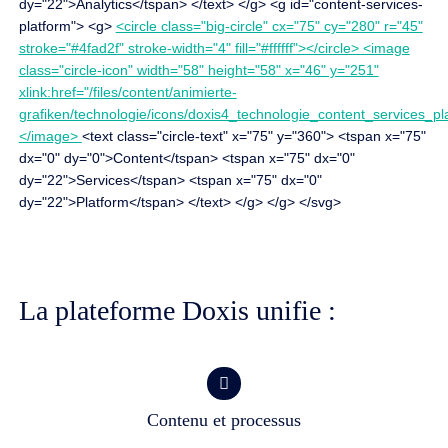
dy="22">Analytics</tspan> </text> </g> <g id="content-services-
platform"> <g>
<circle class="big-circle" cx="75" cy="280" r="45"
stroke="#4fad2f" stroke-width="4" fill="#ffffff"></circle> <image
class="circle-icon" width="58" height="58" x="46" y="251"
xlink:href="/files/content/animierte-
grafiken/technologie/icons/doxis4_technologie_content_services_pl
</image>
<text class="circle-text" x="75" y="360"> <tspan x="75"
dx="0" dy="0">Content</tspan> <tspan x="75" dx="0"
dy="22">Services</tspan> <tspan x="75" dx="0"
dy="22">Platform</tspan> </text> </g> </g> </svg>
La plateforme Doxis unifie :
Contenu et processus