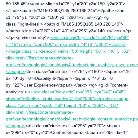
80 185 45"></path> <line x1="75" y1="80" x2="150" y2="80">
</line> <path d="M150 280Q185 280 185 245"></path> <line
x1="75" y1="280" x2="150" y2="280"></line> </g> <g
class="right-lines"> <path d="M185 105Q185 140 220 140">
</path> <line x1="220" y1="140" x2="295" y2="140"></line> </g>
</g> <g id="usability">
<circle class="big-circle" cx="75" cy="80"
r="45" stroke="#ed7000" stroke-width="4" fill="#ffffff"></circle>
<image class="circle-icon" width="58" height="58" x="46" y="51"
xlink:href="/files/content/animierte-
grafiken/technologie/icons/doxis4_technologie_usability_user_expe
</image>
<text class="circle-text" x="75" y="160"> <tspan x="75"
dx="0" dy="0">Usability &</tspan> <tspan x="75" dx="0"
dy="22">User Experience</tspan> </text> </g> <g id="content-
analytics">
<circle class="big-circle" cx="295" cy="140" r="45"
stroke="#00a45c" stroke-width="4" fill="#ffffff"></circle> <image
class="circle-icon" width="58" height="58" x="266" y="111"
xlink:href="/files/content/animierte-
grafiken/technologie/icons/doxis4_technologie_content_analytics.p
</image>
<text class="circle-text" x="295" y="220"> <tspan
x="295" dx="0" dy="0">Content</tspan> <tspan x="295" dx="0"