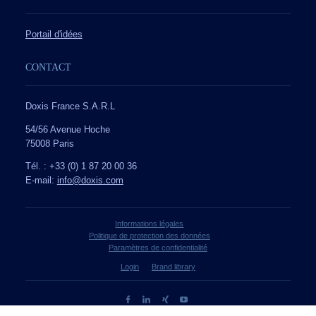
Portail d'idées
CONTACT
Doxis France S.A.R.L
54/56 Avenue Hoche
75008 Paris
Tél. : +33 (0) 1 87 20 00 36
E-mail:
info@doxis.com
Informations légales
Politique de protection des données
Paramètres de confidentialité
Login
Brand library
© 2026 Doxis GmbH