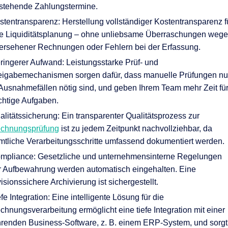
stehende Zahlungstermine.
stentransparenz: Herstellung vollständiger Kostentransparenz f
re Liquiditätsplanung – ohne unliebsame Überraschungen weg
ersehener Rechnungen oder Fehlern bei der Erfassung.
ringerer Aufwand: Leistungsstarke Prüf- und
eigabemechanismen sorgen dafür, dass manuelle Prüfungen nu
 Ausnahmefällen nötig sind, und geben Ihrem Team mehr Zeit fü
chtige Aufgaben.
alitätssicherung: Ein transparenter Qualitätsprozess zur
chnungsprüfung
ist zu jedem Zeitpunkt nachvollziehbar, da
mtliche Verarbeitungsschritte umfassend dokumentiert werden.
mpliance: Gesetzliche und unternehmensinterne Regelungen
r Aufbewahrung werden automatisch eingehalten. Eine
visionssichere Archivierung ist sichergestellt.
efe Integration: Eine intelligente Lösung für die
chnungsverarbeitung ermöglicht eine tiefe Integration mit einer
hrenden Business-Software, z. B. einem ERP-System, und sorgt