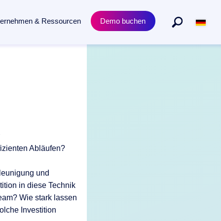
ternehmen & Ressourcen
Demo buchen
Abteilungen
Produkt
n gesamten Dokumentenlebenszyklus.
Personalmanagement
Academy Trainings
Rechtsabteilung
Zertifizierungen
Einkauf & Beschaffung
Release News
izienten Abläufen?
leunigung und
ition in diese Technik
Team? Wie stark lassen
lche Investition