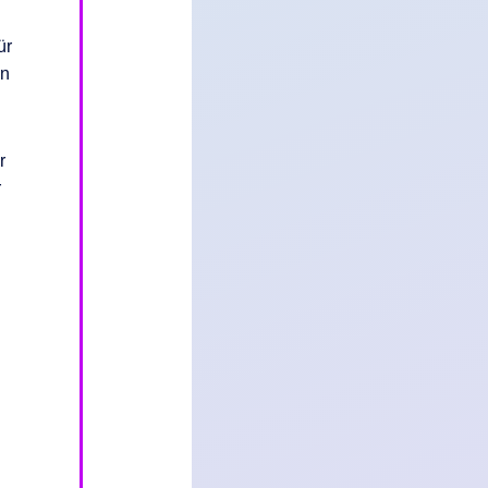
ür
en
r
r