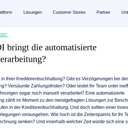
attform
Lösungen
Customer Stories
Partner
Un
lligent Content Automation
O2C
s
s
Branchen
Wissen
Partner
 bringt die automatisierte
ssung bis zur Archivierung:
Eine KI-gestützte Plattform
für de
en­management
Fertigungsindustrie
Blog
Partner finden
erarbeitung?
entdecken →
seingang
ent
Banken
Analysten
Partner werden
management
 Engagement
Versicherungen
Webinare
Referenzpartner werden
nmanagement
ang
Logistik
Ressourcen
Partner Portal
ch in Ihrer Kreditorenbuchhaltung? Gibt es Verzögerungen bei der
? Versäumte Zahlungsfristen? Oder leidet Ihr Team unter ineff
verarbeitung
ung
und Mitgliedschaften
Gesundheitswesen
Events
hnungen sogar noch manuell verarbeitet? Eine automatisierte
agement
esse
Alle Branchen
Glossar
g zählt im Moment zu den meistgefragten Lösungen zur Besch
ngenerierung
fen in der Kreditorenbuchhaltung. Und doch sollten einer Invest
ungen
The Enterprise Content Show
erlegungen vorausgehen: Wie hoch ist die Zeitersparnis für Ihr 
automatisierung mit SAP
echnung senken? Und innerhalb welcher Zeit würde sich eine so