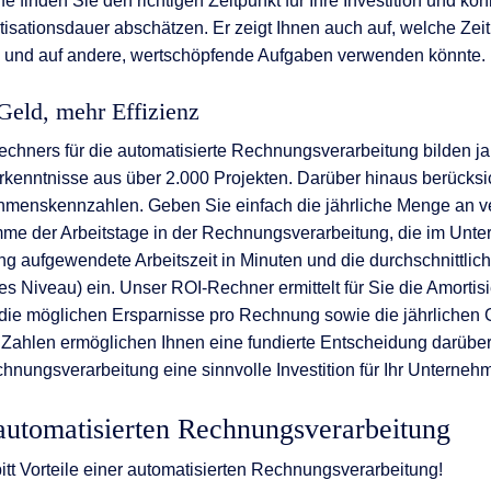
ilfe finden Sie den richtigen Zeitpunkt für Ihre Investition und kö
tisationsdauer abschätzen. Er zeigt Ihnen auch auf, welche Zeit
 und auf andere, wertschöpfende Aufgaben verwenden könnte.
Geld, mehr Effizienz
chners für die automatisierte Rechnungsverarbeitung bilden j
enntnisse aus über 2.000 Projekten. Darüber hinaus berücksich
ehmenskennzahlen. Geben Sie einfach die jährliche Menge an ve
e der Arbeitstage in der Rechnungsverarbeitung, die im Unte
g aufgewendete Arbeitszeit in Minuten und die durchschnittli
res Niveau) ein. Unser ROI-Rechner ermittelt für Sie die Amortis
 die möglichen Ersparnisse pro Rechnung sowie die jährlichen
Zahlen ermöglichen Ihnen eine fundierte Entscheidung darüber
hnungsverarbeitung eine sinnvolle Investition für Ihr Unternehm
 automatisierten Rechnungsverarbeitung
itt Vorteile einer automatisierten Rechnungsverarbeitung!