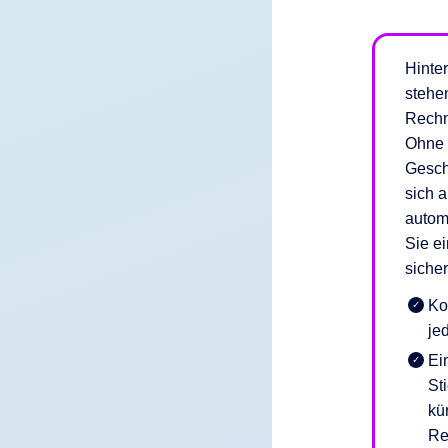
Hinte
stehe
Rechn
Ohne 
Gesch
sich 
automa
Sie e
sicher
Ko
je
Ei
St
kü
Re