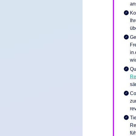
an
Ko
Ih
üb
Ge
Fr
in
wi
Qu
Re
sä
Co
zu
re
Ti
Re
fü