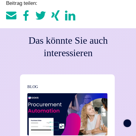
funktionieren und Kunden konsistente Erlebnisse
Beitrag teilen:
Zufriedenheit. Customer Experience Management sorgt
erfahren.
für verlässliche Kommunikation, schnelle Reaktionen und
transparente Prozesse. Das erhöht die
Wiederkaufsbereitschaft, senkt Abwanderungsraten und
fördert langfristige, stabile Kundenbeziehungen.
Das könnte Sie auch
interessieren
BLOG
NEWS