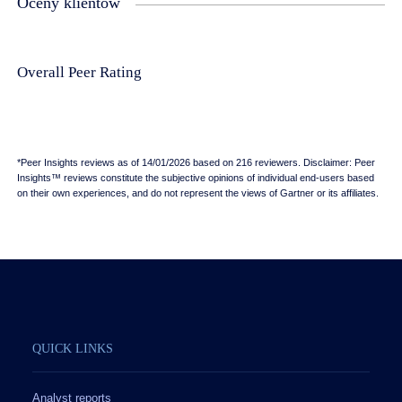
Oceny klientów
Overall Peer Rating
*Peer Insights reviews as of 14/01/2026 based on 216 reviewers. Disclaimer: Peer
Insights™ reviews constitute the subjective opinions of individual end-users based
on their own experiences, and do not represent the views of Gartner or its affiliates.
QUICK LINKS
Analyst reports