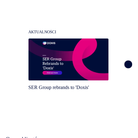
AKTUALNOŚCI
AKTUA
SER Group rebrands to 'Doxis'
Doxis 
Magic 