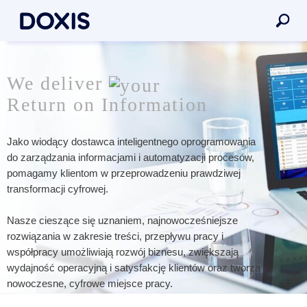
We deliver
Return on Information
Jako wiodący dostawca inteligentnego oprogramowania
do zarządzania informacjami i automatyzacji procesów,
pomagamy klientom w przeprowadzeniu prawdziwej
transformacji cyfrowej.
Nasze cieszące się uznaniem, najnowocześniejsze
rozwiązania w zakresie treści, przepływu pracy i
współpracy umożliwiają rozwój biznesu, zwiększają
wydajność operacyjną i satysfakcję klientów oraz tworzą
nowoczesne, cyfrowe miejsce pracy.