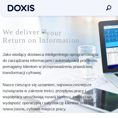
We deliver
Return on Information
Jako wiodący dostawca inteligentnego oprogramowania
do zarządzania informacjami i automatyzacji procesów,
pomagamy klientom w przeprowadzeniu prawdziwej
transformacji cyfrowej.
Nasze cieszące się uznaniem, najnowocześniejsze
rozwiązania w zakresie treści, przepływu pracy i
współpracy umożliwiają rozwój biznesu, zwiększają
wydajność operacyjną i satysfakcję klientów oraz tworzą
nowoczesne, cyfrowe miejsce pracy.