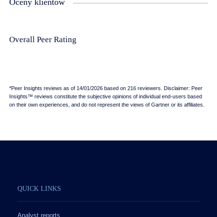
Oceny klientów
Overall Peer Rating
*Peer Insights reviews as of 14/01/2026 based on 216 reviewers. Disclaimer: Peer
Insights™ reviews constitute the subjective opinions of individual end-users based
on their own experiences, and do not represent the views of Gartner or its affiliates.
QUICK LINKS
Analyst reports