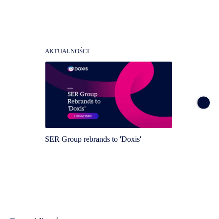
AKTUALNOŚCI
AKTUA
SER Group rebrands to 'Doxis'
Doxis 
Magic 