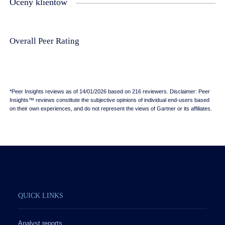
Oceny klientów
Overall Peer Rating
*Peer Insights reviews as of 14/01/2026 based on 216 reviewers. Disclaimer: Peer
Insights™ reviews constitute the subjective opinions of individual end-users based
on their own experiences, and do not represent the views of Gartner or its affiliates.
QUICK LINKS
Analyst reports