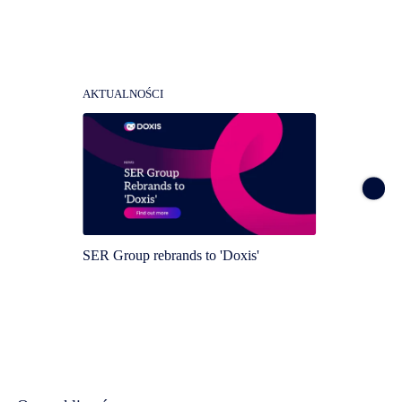
AKTUALNOŚCI
AKTUA
SER Group rebrands to 'Doxis'
Doxis 
Magic 