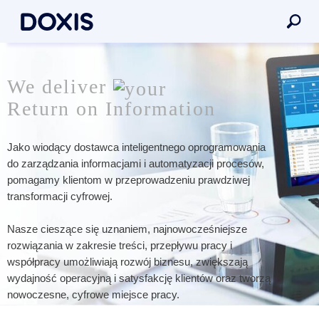
We deliver
Return on Information
Jako wiodący dostawca inteligentnego oprogramowania
do zarządzania informacjami i automatyzacji procesów,
pomagamy klientom w przeprowadzeniu prawdziwej
transformacji cyfrowej.
Nasze cieszące się uznaniem, najnowocześniejsze
rozwiązania w zakresie treści, przepływu pracy i
współpracy umożliwiają rozwój biznesu, zwiększają
wydajność operacyjną i satysfakcję klientów oraz tworzą
nowoczesne, cyfrowe miejsce pracy.