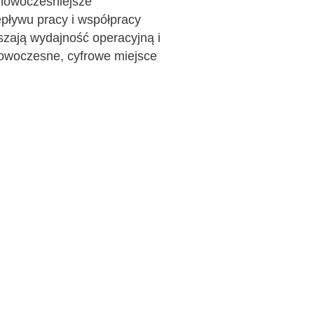
jnowocześniejsze
epływu pracy i współpracy
szają wydajność operacyjną i
nowoczesne, cyfrowe miejsce