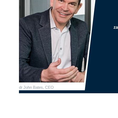
z
dr John Bates, CEO