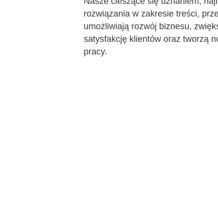
Nasze cieszące się uznaniem, na
AI Features
rozwiązania w zakresie treści, prz
umożliwiają rozwój biznesu, zwięk
Integrations
satysfakcję klientów oraz tworzą 
Deployment & Services
pracy.