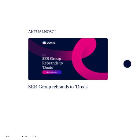
AKTUALNOŚCI
AKTUA
SER Group rebrands to 'Doxis'
Doxis 
Magic 