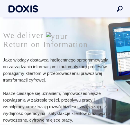
We deliver
Return on Information
Jako wiodący dostawca inteligentnego oprogramowania
do zarządzania informacjami i automatyzacji procesów,
pomagamy klientom w przeprowadzeniu prawdziwej
transformacji cyfrowej.
Nasze cieszące się uznaniem, najnowocześniejsze
rozwiązania w zakresie treści, przepływu pracy i
współpracy umożliwiają rozwój biznesu, zwiększają
wydajność operacyjną i satysfakcję klientów oraz tworzą
nowoczesne, cyfrowe miejsce pracy.