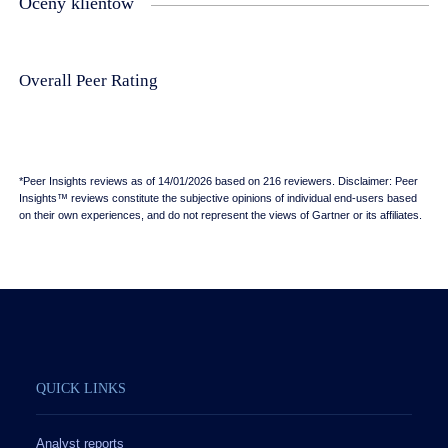
Oceny klientów
Overall Peer Rating
*Peer Insights reviews as of 14/01/2026 based on 216 reviewers. Disclaimer: Peer
Insights™ reviews constitute the subjective opinions of individual end-users based
on their own experiences, and do not represent the views of Gartner or its affiliates.
QUICK LINKS
Analyst reports