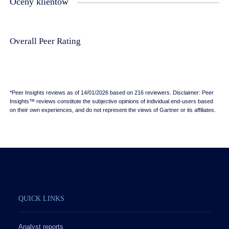
Oceny klientów
Overall Peer Rating
*Peer Insights reviews as of 14/01/2026 based on 216 reviewers. Disclaimer: Peer
Insights™ reviews constitute the subjective opinions of individual end-users based
on their own experiences, and do not represent the views of Gartner or its affiliates.
QUICK LINKS
Analyst reports