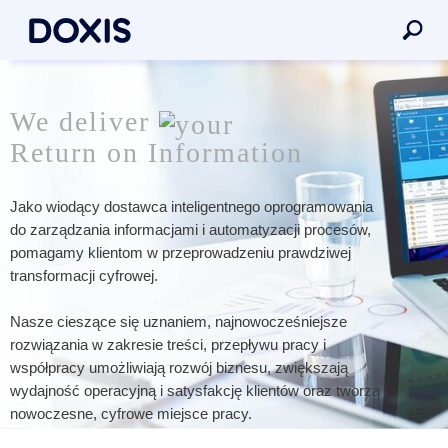
We deliver
Return on Information
Jako wiodący dostawca inteligentnego oprogramowania
do zarządzania informacjami i automatyzacji procesów,
pomagamy klientom w przeprowadzeniu prawdziwej
transformacji cyfrowej.
Nasze cieszące się uznaniem, najnowocześniejsze
rozwiązania w zakresie treści, przepływu pracy i
współpracy umożliwiają rozwój biznesu, zwiększają
wydajność operacyjną i satysfakcję klientów oraz tworzą
nowoczesne, cyfrowe miejsce pracy.