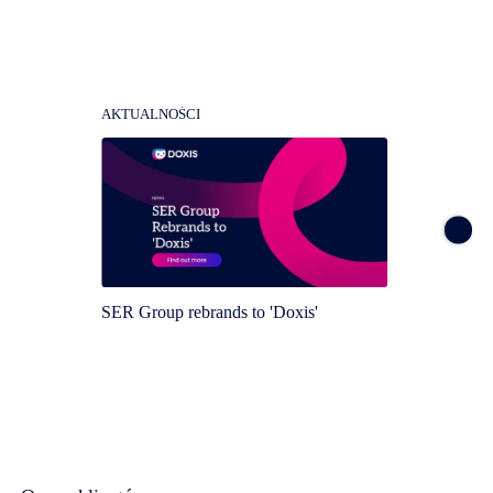
AKTUALNOŚCI
AKTUA
SER Group rebrands to 'Doxis'
Doxis 
Magic 