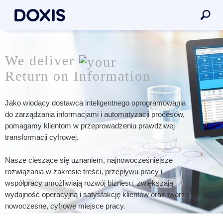
We deliver
Return on Information
Jako wiodący dostawca inteligentnego oprogramowania
do zarządzania informacjami i automatyzacji procesów,
pomagamy klientom w przeprowadzeniu prawdziwej
transformacji cyfrowej.
Nasze cieszące się uznaniem, najnowocześniejsze
rozwiązania w zakresie treści, przepływu pracy i
współpracy umożliwiają rozwój biznesu, zwiększają
wydajność operacyjną i satysfakcję klientów oraz tworzą
nowoczesne, cyfrowe miejsce pracy.