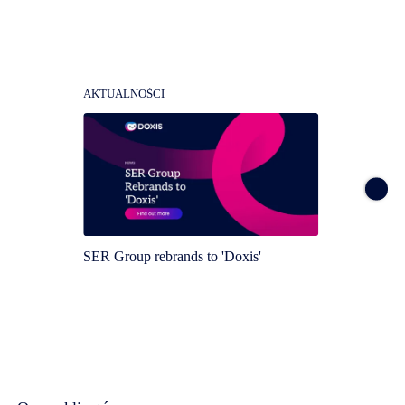
AKTUALNOŚCI
AKTUA
SER Group rebrands to 'Doxis'
Doxis 
Magic 