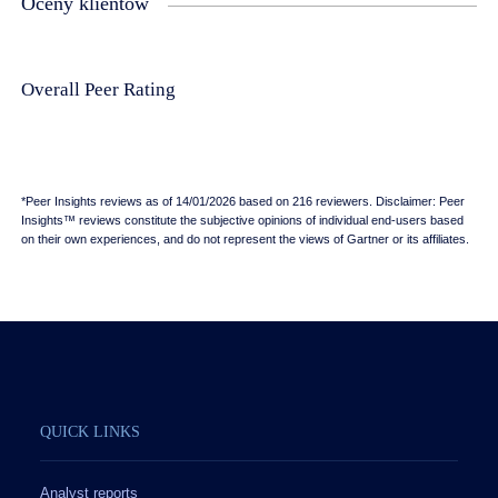
Oceny klientów
Overall Peer Rating
*Peer Insights reviews as of 14/01/2026 based on 216 reviewers. Disclaimer: Peer
Insights™ reviews constitute the subjective opinions of individual end-users based
on their own experiences, and do not represent the views of Gartner or its affiliates.
QUICK LINKS
Analyst reports