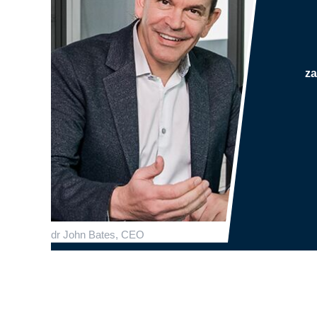
z
dr John Bates, CEO