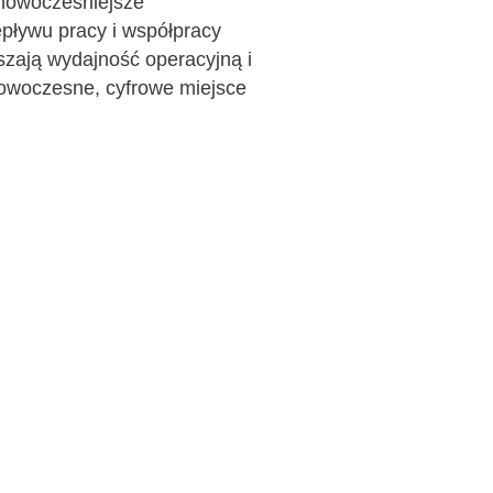
jnowocześniejsze
epływu pracy i współpracy
szają wydajność operacyjną i
nowoczesne, cyfrowe miejsce