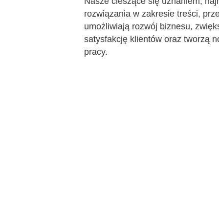
Nasze cieszące się uznaniem, na
AI Features
rozwiązania w zakresie treści, prz
umożliwiają rozwój biznesu, zwięk
Integrations
satysfakcję klientów oraz tworzą 
Deployment & Services
pracy.