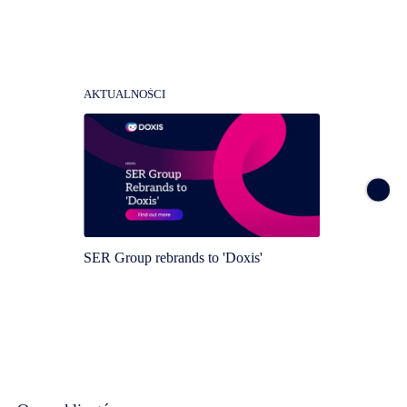
AKTUALNOŚCI
AKTUA
SER Group rebrands to 'Doxis'
Doxis 
Magic 