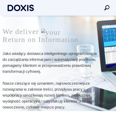
We deliver
Return on Information
Jako wiodący dostawca inteligentnego oprogramowania
do zarządzania informacjami i automatyzacji procesów,
pomagamy klientom w przeprowadzeniu prawdziwej
transformacji cyfrowej.
Nasze cieszące się uznaniem, najnowocześniejsze
rozwiązania w zakresie treści, przepływu pracy i
współpracy umożliwiają rozwój biznesu, zwiększają
wydajność operacyjną i satysfakcję klientów oraz tworzą
nowoczesne, cyfrowe miejsce pracy.