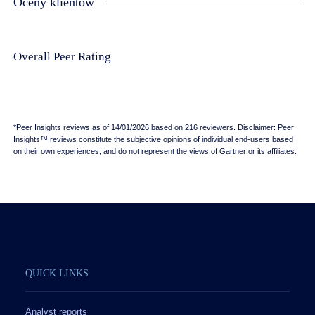
Oceny klientów
Overall Peer Rating
*Peer Insights reviews as of 14/01/2026 based on 216 reviewers. Disclaimer: Peer
Insights™ reviews constitute the subjective opinions of individual end-users based
on their own experiences, and do not represent the views of Gartner or its affiliates.
QUICK LINKS
Analyst reports