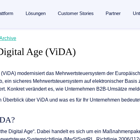
attform
Lösungen
Customer Stories
Partner
Un
lligent Content Automation
Archive
s
s
Branchen
Wissen
Partner
Digital Age (ViDA)
ssung bis zur Archivierung:
Eine KI-gestützte Plattform
für de
en­management
Fertigungsindustrie
Blog
Partner finden
entdecken →
seingang
ent
Banken
Analysten
Partner werden
e (ViDA) modernisiert das Mehrwertsteuersystem der Europäisc
management
 Engagement
Versicherungen
Webinare
Referenzpartner werden
nmanagement
f ab, ein sicheres Mehrwertsteuersystem auf elektronischer Basis 
ang
Logistik
Ressourcen
Partner Portal
iert. Konkret verändert es, wie Unternehmen B2B-Umsätze meld
verarbeitung
ung
und Mitgliedschaften
Gesundheitswesen
Events
n Überblick über ViDA und was es für Ihr Unternehmen bedeutet
agement
esse
Alle Branchen
Glossar
ngenerierung
iDA?
ungen
The Enterprise Content Show
automatisierung mit SAP
in the Digital Age“. Dabei handelt es sich um ein Maßnahmenpa
wertsteuer-Systemrichtlinie (MwStSystRL, Richtlinie 2006/112/