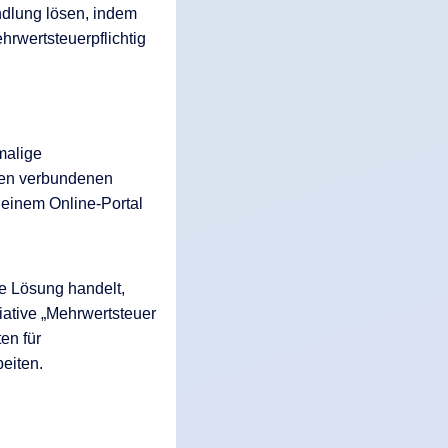
ndlung lösen, indem
hrwertsteuerpflichtig
malige
den verbundenen
 einem Online-Portal
ge Lösung handelt,
iative „Mehrwertsteuer
en für
beiten.