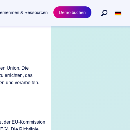
ternehmen & Ressourcen
Demo buchen
Abteilungen
Produkt
n gesamten Dokumentenlebenszyklus.
Personalmanagement
Academy Trainings
Rechtsabteilung
Zertifizierungen
hen Union. Die
Einkauf & Beschaffung
Release News
zu errichten, das
en und verarbeiten.
.
ket der EU-Kommission
EG). Die Richtlinie