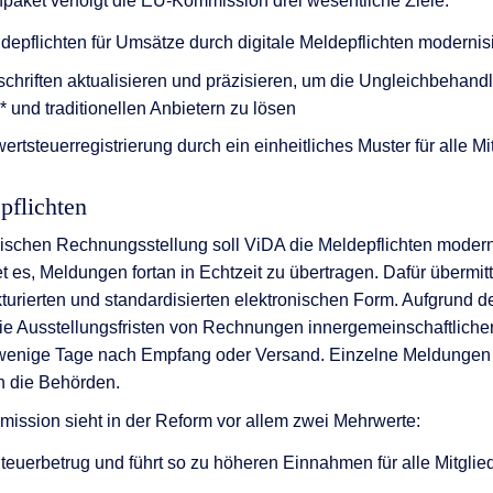
aket verfolgt die EU-Kommission drei wesentliche Ziele:
epflichten für Umsätze durch digitale Meldepflichten modernis
chriften aktualisieren und präzisieren, um die Ungleichbehan
* und traditionellen Anbietern zu lösen
rtsteuerregistrierung durch ein einheitliches Muster für alle Mi
pflichten
nischen Rechnungsstellung soll ViDA die Meldepflichten modern
es, Meldungen fortan in Echtzeit zu übertragen. Dafür übermit
kturierten und standardisierten elektronischen Form. Aufgrund d
ie Ausstellungsfristen von Rechnungen innergemeinschaftliche
 wenige Tage nach Empfang oder Versand. Einzelne Meldungen
 die Behörden.
ission sieht in der Reform vor allem zwei Mehrwerte:
teuerbetrug und führt so zu höheren Einnahmen für alle Mitglie