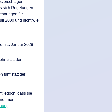
zesvorschlägen
ss sich Regelungen
chnungen für
li 2030 und nicht wie
Vom 1. Januar 2028
hn statt der
 fünf statt der
ht jedoch, dass sie
ernehmen
nung
.