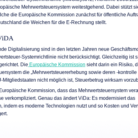
nen
uropäische Mehrwertsteuersystem weitestgehend. Dabei stützt si
he die Europäische Kommission zunächst für öffentliche Auftr
en
utschland die Weichen für die E-Rechnung stellt.
 & Services
 ViDA
ende Digitalisierung sind in den letzten Jahren neue Geschäftsm
rtsteuer-Systemrichtlinie nicht berücksichtigt. Gleichzeitig ist s
erichtet. Die
Europäische Kommission
sieht darin ein Risiko, 
ersystem die „Mehrwertsteuererhebung sowie deren -kontrolle b
U-Mitgliedstaaten nicht möglich ist, Steuerbetrug wirksam vorz
Europäische Kommission, dass das Mehrwertsteuersystem veralt
 verkompliziert. Genau das ändert ViDa: Es modernisiert das
, indem es moderne Technologien nutzt und so Kosten und Ve
ert.