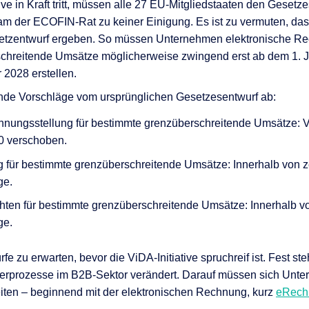
ive in Kraft tritt, müssen alle 27 EU-Mitgliedstaaten den Geset
am der ECOFIN-Rat zu keiner Einigung. Es ist zu vermuten, da
tzentwurf ergeben. So müssen Unternehmen elektronische Re
chreitende Umsätze möglicherweise zwingend erst ab dem 1. Ju
 2028 erstellen.
ende Vorschläge vom ursprünglichen Gesetzesentwurf ab:
hnungsstellung für bestimmte grenzüberschreitende Umsätze: 
30 verschoben.
 für bestimmte grenzüberschreitende Umsätze: Innerhalb von ze
ge.
chten für bestimmte grenzüberschreitende Umsätze: Innerhalb von
ge.
fe zu erwarten, bevor die ViDA-Initiative spruchreif ist. Fest ste
rprozesse im B2B-Sektor verändert. Darauf müssen sich Unt
iten – beginnend mit der elektronischen Rechnung, kurz
eRech