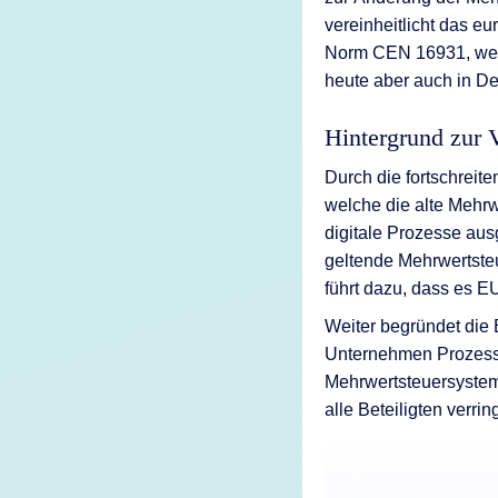
KI-Funktio
vereinheitlicht das e
Norm CEN 16931, welc
Integration
heute aber auch in De
Deployment
Hintergrund zur
Durch die fortschreit
welche die alte Mehrwe
digitale Prozesse ausg
geltende Mehrwertsteu
führt dazu, dass es E
Weiter begründet die 
Unternehmen Prozesse
Mehrwertsteuersystem
alle Beteiligten verring