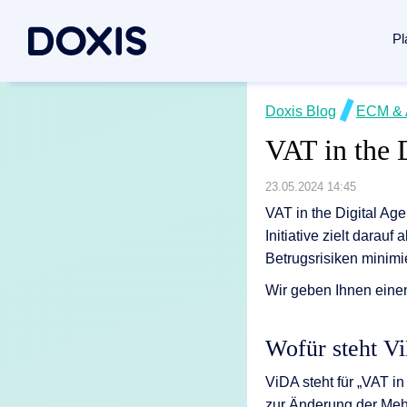
Pl
Doxis Inte
Doxis Blog
ECM & 
Use Case
Über Doxi
VAT in the 
Von der Erfa
Dokument
Über uns
Plattform 
Rechnung
Managem
23.05.2024 14:45
VAT in the Digital Ag
Vertrags
Soziales
Dokumente
Initiative zielt darau
Posteing
Standorte
Betrugsrisiken minim
Dokumenten
Archivier
Verbände 
Wir geben Ihnen eine
Case Man
News / Pr
Dokumente
Wofür steht V
Alle Lös
Karriere
Dokumenten
ViDA steht für „VAT 
zur Änderung der Mehr