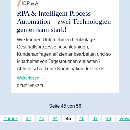
IDP & AI
RPA & Intelligent Process
Automation – zwei Technologien
gemeinsam stark!
Wie können Unternehmen heutzutage
Geschäftsprozesse beschleunigen,
Kundenanfragen effizienter bearbeiten und so
Mitarbeiter von Tagesroutinen entlasten?
Abhilfe schafft eine Kombination der Doxis
IPA- und RPA- Technologien.
Weiterlesen →
RENÉ WENZEL
Seite 45 von 56
Zurück
42
43
44
45
46
47
48
Vorw