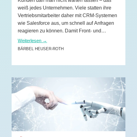
Kunden darf man nicht warten lassen – das
nen
weiß jedes Unternehmen. Viele statten ihre
Vertriebsmitarbeiter daher mit CRM-Systemen
en
wie Salesforce aus, um schnell auf Anfragen
reagieren zu können. Damit Front- und
 & Services
Backoffice im Kundenservice nahtlos
Weiterlesen →
zusammenarbeiten können, benötigen sie
BÄRBEL HEUSER-ROTH
außerdem Doxis.
WEITERLESEN →