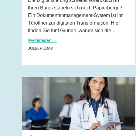
Die Digitalisierung schreitet voran, doch in
KI-Funktio
Ihren Büros stapeln sich noch Papierberge?
Ein Dokumentenmanagement-System ist Ihr
Integration
Türöffner zur digitalen Transformation. Hier
finden Sie fünf Gründe, warum sich die
Deployment
Investition in ein DMS für Sie gleich doppelt
Weiterlesen →
auszahlt.
JULIA PEDAK
WEITERLESEN →