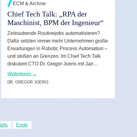
ECM & Archive
Chief Tech Talk: „RPA der
Maschinist, BPM der Ingenieur“
Zeitraubende Routinejobs automatisieren?
Dafür setzten immer mehr Unternehmen große
Erwartungen in Robotic Process Automation –
und stoßen an Grenzen. Im Chief Tech Talk
diskutiert CTO Dr. Gregor Joeris mit Jair
Godschalk, wo sich RPA lohnt und wo
Weiterlesen →
Business Process Management (BPM) die
DR. GREGOR JOERIS
bessere Wahl ist.
ärts
Ende