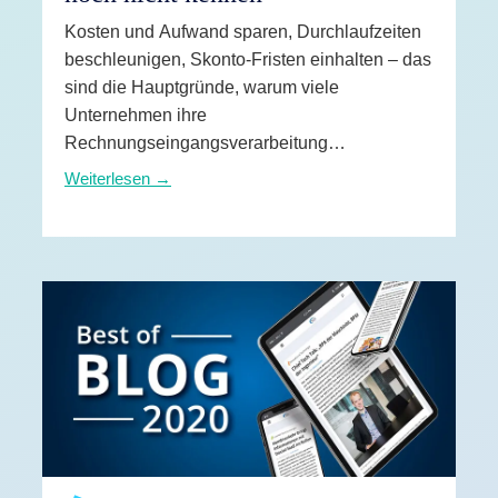
nen
Kosten und Aufwand sparen, Durchlaufzeiten
en
beschleunigen, Skonto-Fristen einhalten – das
sind die Hauptgründe, warum viele
 & Services
Unternehmen ihre
Rechnungseingangsverarbeitung
automatisieren wollen. Aber es gibt noch
Weiterlesen →
weitere Vorteile, die sich daraus ergeben.
Erfahren Sie hier, welche das sind.
WEITERLESEN →