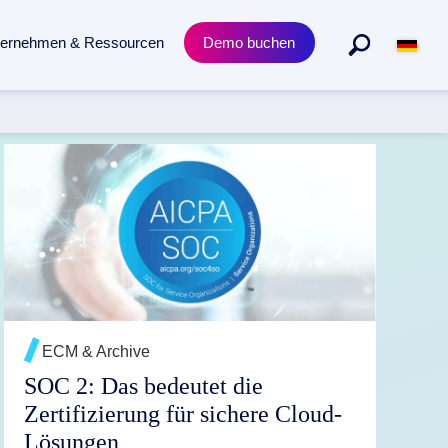
ternehmen & Ressourcen
Demo buchen
Abteilungen
Produkt
n gesamten Dokumentenlebenszyklus.
Personalmanagement
Academy Trainings
Rechtsabteilung
Zertifizierungen
WEITERLESEN →
Einkauf & Beschaffung
Release News
ECM & Archive
SOC 2: Das bedeutet die
Zertifizierung für sichere Cloud-
Lösungen