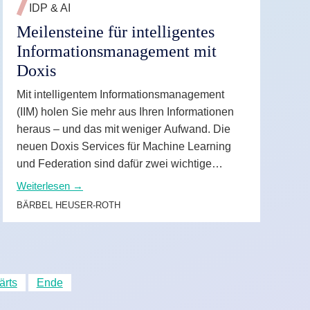
IDP & AI
Meilensteine für intelligentes
Informations­management mit
Doxis
Mit intelligentem Informationsmanagement
(IIM) holen Sie mehr aus Ihren Informationen
heraus – und das mit weniger Aufwand. Die
neuen Doxis Services für Machine Learning
und Federation sind dafür zwei wichtige
Meilensteine: Sie ermöglichen über Systeme
Weiterlesen →
hinweg den Zugang zu großen
BÄRBEL HEUSER-ROTH
Informationsmengen, helfen bei Suche und
Ablage und werden dabei automatisch immer
besser.
ärts
Ende