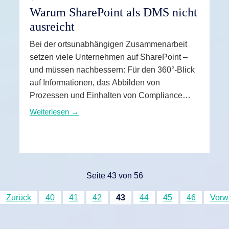
Warum SharePoint als DMS nicht
ausreicht
Bei der ortsunabhängigen Zusammenarbeit
setzen viele Unternehmen auf SharePoint –
und müssen nachbessern: Für den 360°-Blick
auf Informationen, das Abbilden von
Prozessen und Einhalten von Compliance
fehlen wichtige Funktionen. Sehen Sie am
Weiterlesen →
Beispiel von Vertragsmanagement und
Projektarbeit, wie Sie das mit ECM lösen.
Seite 43 von 56
Zurück
40
41
42
43
44
45
46
Vorw