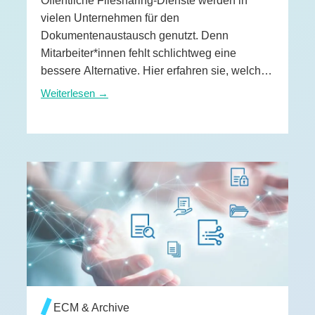
Öffentliche Filesharing-Dienste werden in
nen
vielen Unternehmen für den
Dokumentenaustausch genutzt. Denn
en
Mitarbeiter*innen fehlt schlichtweg eine
bessere Alternative. Hier erfahren sie, welche
 & Services
Risiken dadurch entstehen und wie Sie eine
Weiterlesen →
smarte Alternative schaffen, die sicherer ist
und gern genutzt wird.
WEITERLESEN →
ECM & Archive