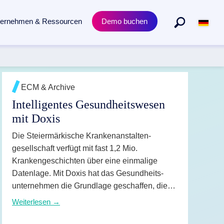
ternehmen & Ressourcen
Demo buchen
Abteilungen
Produkt
n gesamten Dokumentenlebenszyklus.
Personalmanagement
Academy Trainings
ECM & Archive
Intelligentes Gesundheits­wesen
Rechtsabteilung
Zertifizierungen
mit Doxis
Einkauf & Beschaffung
Release News
Die Steiermärkische Kranken­anstalten­
gesellschaft verfügt mit fast 1,2 Mio.
Krankengeschichten über eine einmalige
Datenlage. Mit Doxis hat das Gesundheits­
unternehmen die Grundlage geschaffen, diese
Informationen intelligent zu nutzen und hilft so
Weiterlesen →
Patienten und der Wissenschaft.