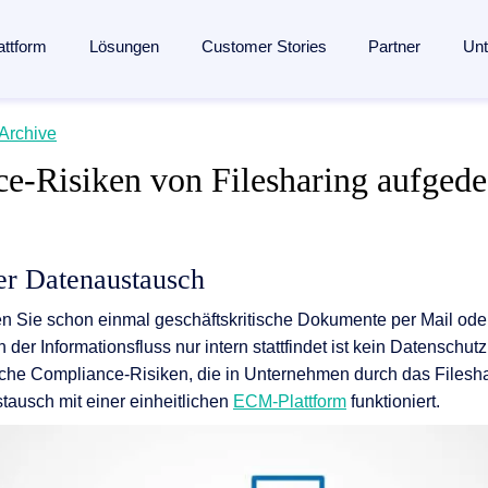
attform
Lösungen
Customer Stories
Partner
Un
lligent Content Automation
Archive
s
s
Branchen
Wissen
Partner
e-Risiken von Filesharing aufgede
ssung bis zur Archivierung:
Eine KI-gestützte Plattform
für de
en­management
Fertigungsindustrie
Blog
Partner finden
entdecken →
seingang
ent
Banken
Analysten
Partner werden
management
 Engagement
Versicherungen
Webinare
Referenzpartner werden
er Datenaustausch
nmanagement
ang
Logistik
Ressourcen
Partner Portal
n Sie schon einmal geschäftskritische Dokumente per Mail ode
verarbeitung
ung
und Mitgliedschaften
Gesundheitswesen
Events
er Informationsfluss nur intern stattfindet ist kein Datenschut
agement
esse
Alle Branchen
Glossar
sche Compliance-Risiken, die in Unternehmen durch das Filesh
ngenerierung
tausch mit einer einheitlichen
ECM-Plattform
funktioniert.
ungen
The Enterprise Content Show
automatisierung mit SAP