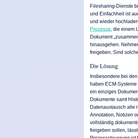
Filesharing-Dienste 
und Einfachheit ist a
und wieder hochladen 
Prozesse
, die einem
Dokument „zusammenar
hinausgehen. Nehmen 
freigeben. Sind solch
Die Lösung
Insbesondere bei de
haben ECM-Systeme wie
ein einziges Dokumen
Dokumente samt Histor
Datenaustausch alle 
Annotation, Notizen 
vollständig dokumenti
freigeben sollen, läss
Prozesssteuerung ist 