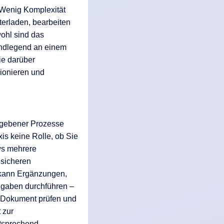
 Wenig Komplexität
terladen, bearbeiten
ohl sind das
undlegend an einem
ie darüber
ionieren und
egebener Prozesse
is keine Rolle, ob Sie
ws mehrere
 sicheren
 kann Ergänzungen,
igaben durchführen –
n Dokument prüfen und
 zur
ntsprechend