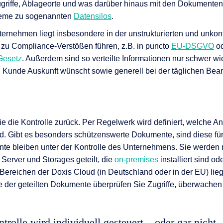
griffe, Ablageorte und was darüber hinaus mit den Dokumenten
teme zu sogenannten
Datensilos
.
ternehmen liegt insbesondere in der unstrukturierten und unkontr
e zu Compliance-Verstößen führen, z.B. in puncto
EU-DSGVO
od
Gesetz
. Außerdem sind so verteilte Informationen nur schwer wi
 Kunde Auskunft wünscht sowie generell bei der täglichen Bea
 die Kontrolle zurück. Per Regelwerk wird definiert, welche 
nd. Gibt es besonders schützenswerte Dokumente, sind diese f
te bleiben unter der Kontrolle des Unternehmens. Sie werden 
, Server und Storages geteilt, die
on-premises
installiert sind ode
Bereichen der Doxis Cloud (in Deutschland oder in der EU) lie
e der geteilten Dokumente überprüfen Sie Zugriffe, überwachen
ntrolle wird individuell gesteuert – oder gar nicht