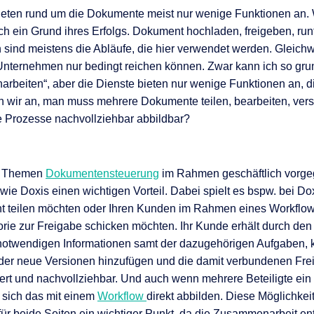
bieten rund um die Dokumente meist nur wenige Funktionen an.
uch ein Grund ihres Erfolgs. Dokument hochladen, freigeben, run
sind meistens die Abläufe, die hier verwendet werden. Gleichw
 Unternehmen nur bedingt reichen können. Zwar kann ich so gr
beiten“, aber die Dienste bieten nur wenige Funktionen an, d
wir an, man muss mehrere Dokumente teilen, bearbeiten, vers
e Prozesse nachvollziehbar abbildbar?
n Themen
Dokumentensteuerung
im Rahmen geschäftlich vorg
 Doxis einen wichtigen Vorteil. Dabei spielt es bspw. bei Dox
t teilen möchten oder Ihren Kunden im Rahmen eines Workflo
ie zur Freigabe schicken möchten. Ihr Kunde erhält durch den
notwendigen Informationen samt der dazugehörigen Aufgaben,
oder neue Versionen hinzufügen und die damit verbundenen Fre
ert und nachvollziehbar. Und auch wenn mehrere Beteiligte ei
t sich das mit einem
Workflow
direkt abbilden. Diese Möglichkeit
für beide Seiten ein wichtiger Punkt, da die Zusammenarbeit e