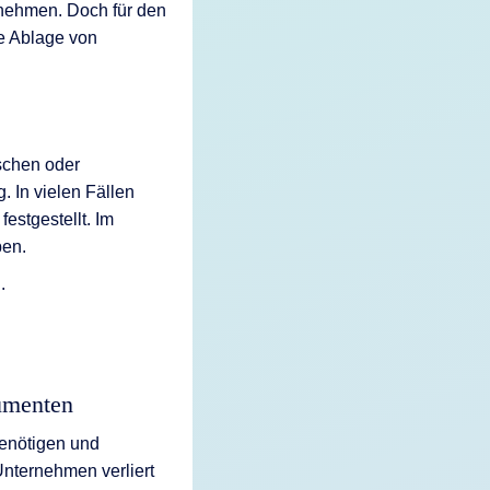
rnehmen. Doch für den
he Ablage von
ischen oder
 In vielen Fällen
estgestellt. Im
ben.
.
umenten
benötigen und
Unternehmen verliert