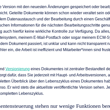
te Version mit den neuesten Änderungen gespeichert oder bearb
icht. Geteilte Dokumente können schon wieder veraltet sein ode
em Datenaustausch und der Bearbeitung durch einen Geschäft
lschen Informationen für die nächsten Bearbeitungsschritte genu
ng auch hierfür keine wirkliche Kontrolle zur Verfügung. Da alles
teisystem, meinem E-Mail-Postfach oder sogar meinem ECM-
dem Dokument passiert, ist unklar und kann nicht transparent n
er ein, die Arbeit ist ineffizient und Mitarbeiter*innen sind frustr
und
Versionierung
eines Dokumentes ist zentraler Bestandteil d
sorgt dafür, dass Sie jederzeit mit Haupt- und Arbeitsversionen, 
letten Überblick über den Lebenszyklus eines Dokumentes hab
o. Er wird stets die aktuellste veröffentlichte Version sehen. J
ompletten Lebenszyklus.
entensteuerung stehen nur wenige Funktionen bere