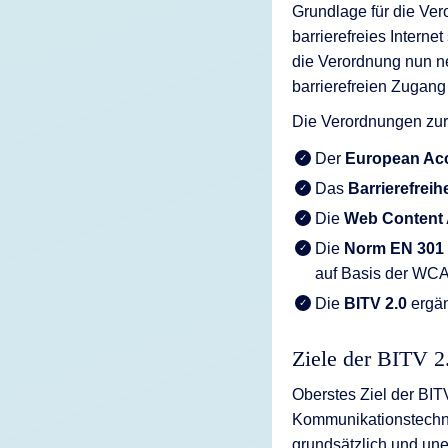
Grundlage für die Ver
barrierefreies Interne
die Verordnung nun n
barrierefreien Zugang
Die Verordnungen zur 
Der
European Acc
Das
Barrierefrei
Die
Web Content 
Die
Norm EN 301
auf Basis der WC
Die
BITV 2.0
ergän
Ziele der BITV 2
Oberstes Ziel der BIT
Kommunikationstechnik
grundsätzlich und une