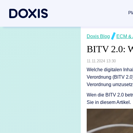
Pl
Doxis Inte
Doxis Blog
ECM & 
Use Case
Über Doxi
BITV 2.0: W
Von der Erfa
Dokument
Über uns
Plattform 
Rechnung
Managem
11.11.2024 13:30
Welche digitalen Inhal
Vertrags
Soziales
Dokumente
Verordnung (BITV 2.0)
Posteing
Standorte
Verordnung umzusetzen
Dokumenten
Archivier
Verbände 
Wen die BITV 2.0 betri
Case Man
News / Pr
Sie in diesem Artikel.
Dokumente
Alle Lös
Karriere
Dokumenten