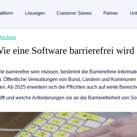
attform
Lösungen
Customer Stories
Partner
Un
lligent Content Automation
Archive
s
s
Branchen
Wissen
Partner
ie eine Software barrierefrei wird
ssung bis zur Archivierung:
Eine KI-gestützte Plattform
für de
en­management
Fertigungsindustrie
Blog
Partner finden
entdecken →
seingang
ent
Banken
Analysten
Partner werden
te barrierefrei sein müssen, bestimmt die Barrierefreie-Informat
management
 Engagement
Versicherungen
Webinare
Referenzpartner werden
nmanagement
. Öffentliche Verwaltungen von Bund, Ländern und Kommunen si
ang
Logistik
Ressourcen
Partner Portal
. Ab 2025 erweitern sich die Pflichten auch auf weite Bereiche 
verarbeitung
ung
und Mitgliedschaften
Gesundheitswesen
Events
fft und welche Anforderungen sie an die Barrierefreiheit von Sof
agement
esse
Alle Branchen
Glossar
ngenerierung
ungen
The Enterprise Content Show
automatisierung mit SAP