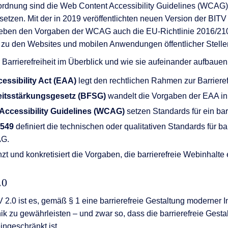
ordnung sind die Web Content Accessibility Guidelines (WCAG),
t setzen. Mit der in 2019 veröffentlichten neuen Version der BITV 
eben den Vorgaben der WCAG auch die EU-Richtlinie 2016/21
 zu den Websites und mobilen Anwendungen öffentlicher Stelle
Barrierefreiheit im Überblick und wie sie aufeinander aufbauen
essibility Act (EAA)
legt den rechtlichen Rahmen zur Barrierefr
heitsstärkungsgesetz (BFSG)
wandelt die Vorgaben der EAA in
Accessibility Guidelines (WCAG)
setzen Standards für ein barr
 549
definiert die technischen oder qualitativen Standards für ba
AG.
zt und konkretisiert die Vorgaben, die barrierefreie Webinhalte
.0
V 2.0 ist es, gemäß § 1 eine barrierefreie Gestaltung moderner 
 zu gewährleisten – und zwar so, dass die barrierefreie Gest
ingeschränkt ist.