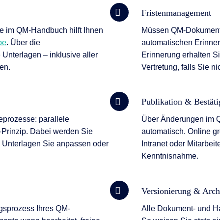
Fristenmanagement
te im QM-Handbuch hilft Ihnen
Müssen QM-Dokumente 
be
. Über die
automatischen Erinneru
 Unterlagen – inklusive aller
Erinnerung erhalten Si
en.
Vertretung, falls Sie ni
Publikation & Bestät
beprozesse: parallele
Über Änderungen im Q
Prinzip. Dabei werden Sie
automatisch. Online gre
nen Unterlagen Sie anpassen oder
Intranet oder Mitarbeit
Kenntnisnahme.
Versionierung & Arch
gsprozess Ihres QM-
Alle Dokument- und Ha