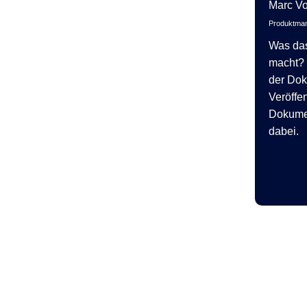
Marc V
Produktman
Was da
macht? 
der Dok
Veröffe
Dokumen
dabei.