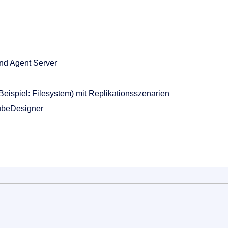
und Agent Server
eispiel: Filesystem) mit Replikationsszenarien
cubeDesigner