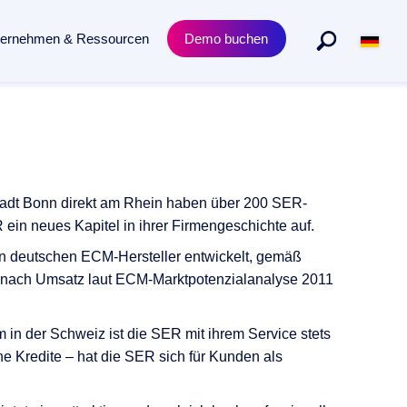
ternehmen & Ressourcen
Demo buchen
Abteilungen
Produkt
n gesamten Dokumentenlebenszyklus.
Personalmanagement
Academy Trainings
Rechtsabteilung
Zertifizierungen
tadt Bonn direkt am Rhein haben über 200 SER-
Einkauf & Beschaffung
Release News
ein neues Kapitel in ihrer Firmengeschichte auf.
n deutschen ECM-Hersteller entwickelt, gemäß
ie nach Umsatz laut ECM-Marktpotenzialanalyse 2011
m in der Schweiz ist die SER mit ihrem Service stets
 Kredite – hat die SER sich für Kunden als