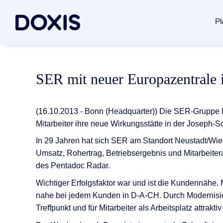
Pl
Doxis Inte
Use Case
Über Doxi
SER mit neuer Europazentrale
Von der Erfa
Dokument
Über uns
Plattform 
Rechnung
Managem
(16.10.2013 - Bonn (Headquarter)) Die SER-Gruppe 
Vertrags
Soziales
Mitarbeiter ihre neue Wirkungsstätte in der Joseph-
Dokumente
Posteing
Standorte
In 29 Jahren hat sich SER am Standort Neustadt/Wie
Dokumenten
Umsatz, Rohertrag, Betriebsergebnis und Mitarbeiter
Archivier
Verbände 
des Pentadoc Radar.
Case Man
News / Pr
Dokumente
Wichtiger Erfolgsfaktor war und ist die Kundennähe. 
Alle Lös
Karriere
nahe bei jedem Kunden in D-A-CH. Durch Modernisier
Dokumenten
Treffpunkt und für Mitarbeiter als Arbeitsplatz attrakti