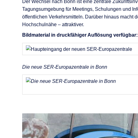
KI-Funktio
Der Wechsel nach Bonn ist eine zentrale Zukunftsinves
Tagungsumgebung für Meetings, Schulungen und Infor
Integration
öffentlichen Verkehrsmitteln. Darüber hinaus macht de
Hochschulnähe – attraktiver.
Deployment
Bildmaterial in druckfähiger Auflösung verfügbar:
Die neue SER-Europazentrale in Bonn