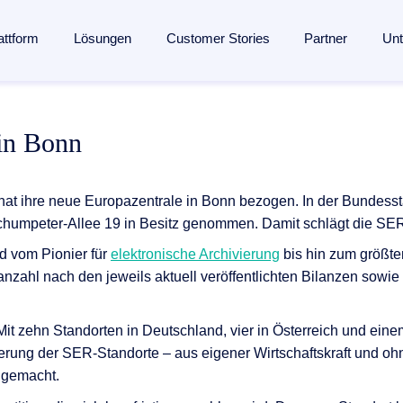
attform
Lösungen
Customer Stories
Partner
Un
lligent Content Automation
s
s
Branchen
Wissen
Partner
 in Bonn
ssung bis zur Archivierung:
Eine KI-gestützte Plattform
für de
en­management
Fertigungsindustrie
Blog
Partner finden
entdecken →
seingang
ent
Banken
Analysten
Partner werden
hat ihre neue Europazentrale in Bonn bezogen. In der Bundess
management
 Engagement
Versicherungen
Webinare
Referenzpartner werden
Schumpeter-Allee 19 in Besitz genommen. Damit schlägt die SER 
nmanagement
ang
Logistik
Ressourcen
Partner Portal
d vom Pionier für
elektronische Archivierung
bis hin zum größte
verarbeitung
anzahl nach den jeweils aktuell veröffentlichten Bilanzen sow
ung
und Mitgliedschaften
Gesundheitswesen
Events
agement
esse
Alle Branchen
Glossar
ngenerierung
Mit zehn Standorten in Deutschland, vier in Österreich und eine
ungen
The Enterprise Content Show
ung der SER-Standorte – aus eigener Wirtschaftskraft und ohne
automatisierung mit SAP
v gemacht.