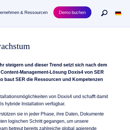
ternehmen & Ressourcen
Demo buchen
Abteilungen
Produkt
wachstum
n gesamten Dokumentenlebenszyklus.
Personalmanagement
Academy Trainings
Rechtsabteilung
Zertifizierungen
r steigern und dieser Trend setzt sich nach dem
Einkauf & Beschaffung
Release News
prise Content-Management-Lösung Doxis4 von SER
orto baut SER die Ressourcen und Kompetenzen
tallationsmöglichkeiten von Doxis4 und schafft damit
s hybride Installation verfügbar.
rstützen sie in jeder Phase, ihre Daten, Dokumente
sten logischen Schritt gegangen, um unsere
m betreut bereits zahlreiche global agierende