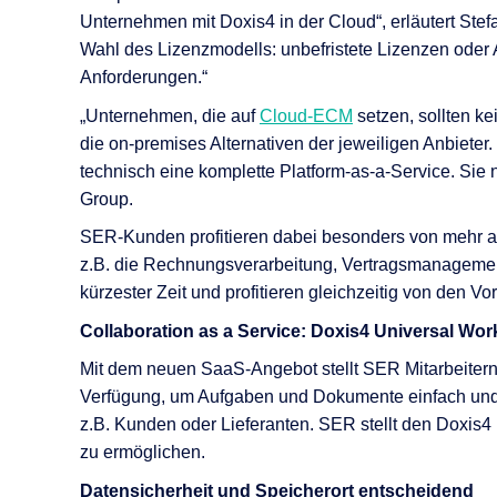
KI-Funktio
Unternehmen mit Doxis4 in der Cloud“, erläutert Ste
Wahl des Lizenzmodells: unbefristete Lizenzen oder
Integration
Anforderungen.“
Deployment
„Unternehmen, die auf
Cloud-ECM
setzen, sollten k
die on-premises Alternativen der jeweiligen Anbieter
technisch eine komplette Platform-as-a-Service. Sie
Group.
SER-Kunden profitieren dabei besonders von mehr a
z.B. die Rechnungsverarbeitung, Vertragsmanagemen
kürzester Zeit und profitieren gleichzeitig von den Vor
Collaboration as a Service: Doxis4 Universal Wo
Mit dem neuen SaaS-Angebot stellt SER Mitarbeitern 
Verfügung, um Aufgaben und Dokumente einfach und ü
z.B. Kunden oder Lieferanten. SER stellt den Doxis4
zu ermöglichen.
Daten
sicherheit und Speicherort entscheidend