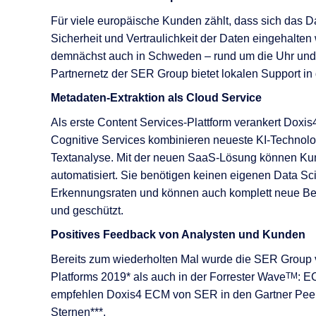
Für viele europäische Kunden zählt, dass sich das
Sicherheit und Vertraulichkeit der Daten eingehalte
demnächst auch in Schweden – rund um die Uhr und m
Partnernetz der SER Group bietet lokalen Support in
Metadaten-Extraktion als Cloud Service
Als erste Content Services-Plattform verankert Doxis
Cognitive Services kombinieren neueste KI-Technolog
Textanalyse. Mit der neuen SaaS-Lösung können Kun
automatisiert. Sie benötigen keinen eigenen Data Sci
Erkennungsraten und können auch komplett neue Bele
und geschützt.
Positives Feedback von Analysten und Kunden
Bereits zum wiederholten Mal wurde die SER Group v
Platforms 2019* als auch in der Forrester Wave
TM
: E
empfehlen Doxis4 ECM von SER in den Gartner Peer I
Sternen***.