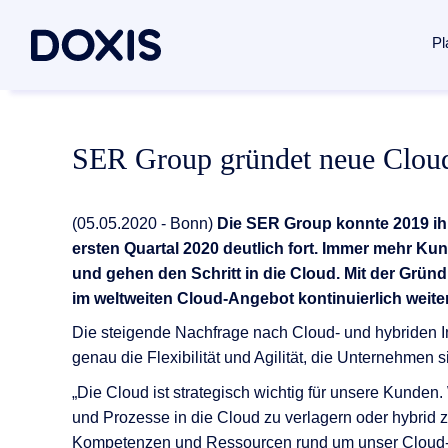
Pl
Doxis Inte
Use Case
Über Doxi
SER Group gründet neue Clou
Von der Erfa
Dokument
Über uns
Plattform 
Rechnung
Managem
(05.05.2020 - Bonn)
Die SER Group konnte 2019 ih
Vertrags
Soziales
ersten Quartal 2020 deutlich fort. Immer mehr Ku
Dokumente
und gehen den Schritt in die Cloud. Mit der Gr
Posteing
Standorte
im weltweiten Cloud-Angebot kontinuierlich weite
Dokumenten
Archivier
Verbände 
Die steigende Nachfrage nach Cloud- und hybriden In
Case Man
News / Pr
Dokumente
genau die Flexibilität und Agilität, die Unternehmen 
Alle Lös
Karriere
„Die Cloud ist strategisch wichtig für unsere Kunde
Dokumenten
und Prozesse in die Cloud zu verlagern oder hybrid 
Kompetenzen und Ressourcen rund um unser Cloud-Exp