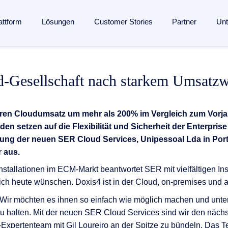
attform
Lösungen
Customer Stories
Partner
Un
lligent Content Automation
s
s
Branchen
Wissen
Partner
d-Gesellschaft nach starkem Umsatz
ssung bis zur Archivierung:
Eine KI-gestützte Plattform
für de
en­management
Fertigungsindustrie
Blog
Partner finden
entdecken →
seingang
ent
Banken
Analysten
Partner werden
ren Cloudumsatz um mehr als 200% im Vergleich zum Vorjah
management
 Engagement
Versicherungen
Webinare
Referenzpartner werden
nden setzen auf die Flexibilität und Sicherheit der Enter
nmanagement
ündung der neuen SER Cloud Services, Unipessoal Lda in P
ang
Logistik
Ressourcen
Partner Portal
r aus.
verarbeitung
ung
und Mitgliedschaften
Gesundheitswesen
Events
stallationen im ECM-Markt beantwortet SER mit vielfältigen Ins
agement
esse
Alle Branchen
Glossar
ngenerierung
sich heute wünschen. Doxis4 ist in der Cloud, on-premises und al
ungen
The Enterprise Content Show
n. Wir möchten es ihnen so einfach wie möglich machen und unte
automatisierung mit SAP
zu halten. Mit der neuen SER Cloud Services sind wir den näch
ertenteam mit Gil Loureiro an der Spitze zu bündeln. Das Tea