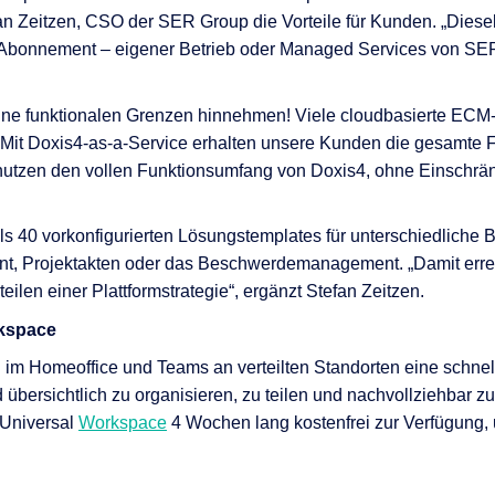
nen
fan Zeitzen, CSO der SER Group die Vorteile für Kunden. „Diese
 Abonnement – eigener Betrieb oder Managed Services von SER. 
en
 & Services
eine funktionalen Grenzen hinnehmen! Viele cloudbasierte ECM-
. Mit Doxis4-as-a-Service erhalten unsere Kunden die gesamte Fl
 nutzen den vollen Funktionsumfang von Doxis4, ohne Einschrän
ls 40 vorkonfigurierten Lösungstemplates für unterschiedlich
t, Projektakten oder das Beschwerdemanagement. „Damit erreic
teilen einer Plattformstrategie“, ergänzt Stefan Zeitzen.
rkspace
im Homeoffice und Teams an verteilten Standorten eine schnel
bersichtlich zu organisieren, zu teilen und nachvollziehbar 
 Universal
Workspace
4 Wochen lang kostenfrei zur Verfügung,