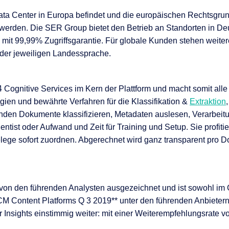
 Data Center in Europa befindet und die europäischen Rechtsg
n werden. Die SER Group bietet den Betrieb an Standorten in De
it 99,99% Zugriffsgarantie. Für globale Kunden stehen weiter
 der jeweiligen Landessprache.
4 Cognitive Services im Kern der Plattform und macht somit alle
ien und bewährte Verfahren für die Klassifikation &
Extraktion
den Dokumente klassifizieren, Metadaten auslesen, Verarbeit
entist oder Aufwand und Zeit für Training und Setup. Sie profit
ge sofort zuordnen. Abgerechnet wird ganz transparent pro Do
on den führenden Analysten ausgezeichnet und ist sowohl im G
CM Content Platforms Q 3 2019** unter den führenden Anbieter
nsights einstimmig weiter: mit einer Weiterempfehlungsrate v