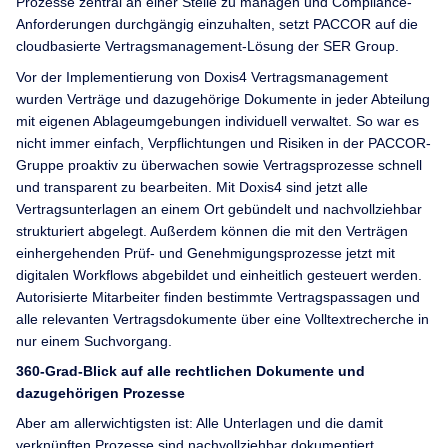
Prozesse zentral an einer Stelle zu managen und Compliance-
Anforderungen durchgängig einzuhalten, setzt PACCOR auf die
cloudbasierte Vertragsmanagement-Lösung der SER Group.
Vor der Implementierung von Doxis4 Vertragsmanagement
wurden Verträge und dazugehörige Dokumente in jeder Abteilung
mit eigenen Ablageumgebungen individuell verwaltet. So war es
nicht immer einfach, Verpflichtungen und Risiken in der PACCOR-
Gruppe proaktiv zu überwachen sowie Vertragsprozesse schnell
und transparent zu bearbeiten. Mit Doxis4 sind jetzt alle
Vertragsunterlagen an einem Ort gebündelt und nachvollziehbar
strukturiert abgelegt. Außerdem können die mit den Verträgen
einhergehenden Prüf- und Genehmigungsprozesse jetzt mit
digitalen Workflows abgebildet und einheitlich gesteuert werden.
Autorisierte Mitarbeiter finden bestimmte Vertragspassagen und
alle relevanten Vertragsdokumente über eine Volltextrecherche in
nur einem Suchvorgang.
360-Grad-Blick auf alle rechtlichen Dokumente und
dazugehörigen Prozesse
Aber am allerwichtigsten ist: Alle Unterlagen und die damit
verknüpften Prozesse sind nachvollziehbar dokumentiert,