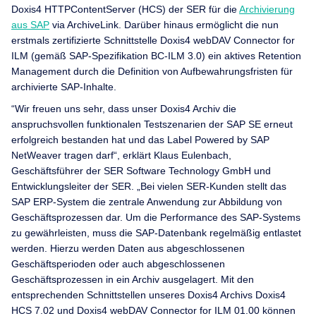
Doxis4 HTTPContentServer (HCS) der SER für die
Archivierung
aus SAP
via ArchiveLink. Darüber hinaus ermöglicht die nun
erstmals zertifizierte Schnittstelle Doxis4 webDAV Connector for
ILM (gemäß SAP-Spezifikation BC-ILM 3.0) ein aktives Retention
Management durch die Definition von Aufbewahrungsfristen für
archivierte SAP-Inhalte.
“Wir freuen uns sehr, dass unser Doxis4 Archiv die
anspruchsvollen funktionalen Testszenarien der SAP SE erneut
erfolgreich bestanden hat und das Label Powered by SAP
NetWeaver tragen darf“, erklärt Klaus Eulenbach,
Geschäftsführer der SER Software Technology GmbH und
Entwicklungsleiter der SER. „Bei vielen SER-Kunden stellt das
SAP ERP-System die zentrale Anwendung zur Abbildung von
Geschäftsprozessen dar. Um die Performance des SAP-Systems
zu gewährleisten, muss die SAP-Datenbank regelmäßig entlastet
werden. Hierzu werden Daten aus abgeschlossenen
Geschäftsperioden oder auch abgeschlossenen
Geschäftsprozessen in ein Archiv ausgelagert. Mit den
entsprechenden Schnittstellen unseres Doxis4 Archivs Doxis4
HCS 7.02 und Doxis4 webDAV Connector for ILM 01.00 können