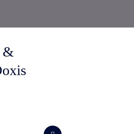
e &
Doxis