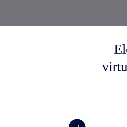
KI-Funktio
Integration
Deployment
El
virt