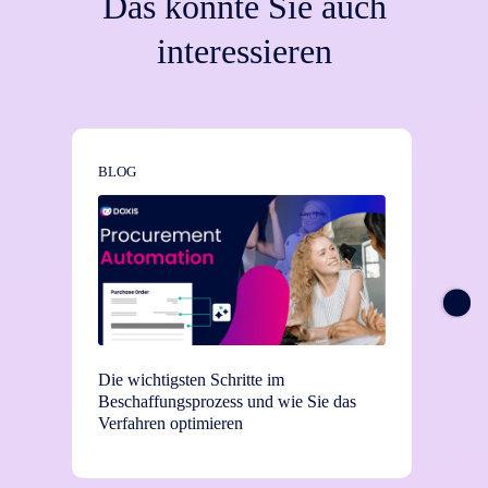
Das könnte Sie auch
interessieren
BLOG
NEWS
Die wichtigsten Schritte im
TEI-St
Beschaffungsprozess und wie Sie das
Einsat
Verfahren optimieren