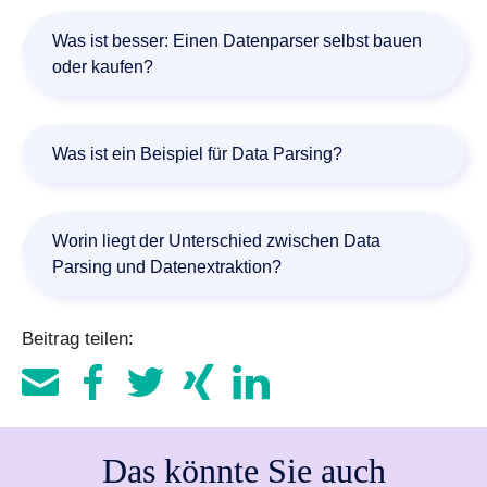
Data Parsing lässt sich am ehesten mit „Daten zerlegen
und strukturieren“ übersetzen. Dabei werden
Was ist besser: Einen Datenparser selbst bauen
unstrukturierte Daten in einzelne Bestandteile (z. B.
oder kaufen?
Felder) aufgeteilt und in ein maschinenlesbares Format
überführt.
Einen Datenparser intern zu entwickeln, ist zeit- und
ressourcenintensiv. Der Zukauf eines Parsing Tools spart
Was ist ein Beispiel für Data Parsing?
Aufwand, ist meist zuverlässiger, skalierbar und schneller
einsatzbereit.
Ein Beispiel für Data Parsing ist die Datenextraktion einer
Rechnung: Der Parser liest aus einer PDF-Rechnung
Worin liegt der Unterschied zwischen Data
automatisch Rechnungsnummer, Betrag und
Parsing und Datenextraktion?
Fälligkeitsdatum aus und überträgt die Daten ins ECM-
System.
Datenextraktion liest konkrete Inhalte (z. B.
Beitrag teilen:
Rechnungsnummer, Betrag) aus. Data Parsing umfasst
darüber hinaus die Strukturierung, Transformation und
Validierung, damit Daten systematisch weiterverarbeitet
werden können.
Das könnte Sie auch