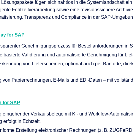
nen
n Lösungspakete
fügen
sich nahtlos in
die Systemlandschaft
ei
igente Echtzeitverarbeitung
sowie eine revisionssichere Archivi
en
omatisierung, Transparenz und Compliance in
der
SAP-Umgebung u
 & Services
Pay
for
SAP
ransparenter Genehmigungsprozess für Bestellanforderungen in
egelbasierte Validierung und automatisierte Genehmigung für Lie
Erkennung von Lieferscheinen, optional auch per Barcode, dir
ng von
Papier
r
echnungen
,
E-Mail
s
und
EDI
-Daten
–
mit
vollstän
h
for
SAP
g eingehender Verkaufsbelege mit KI- und Workflow-Automatisie
erfolgt in Echtzeit.
konforme Erstellung elektronischer Rechnungen (z. B. ZUGFeRD