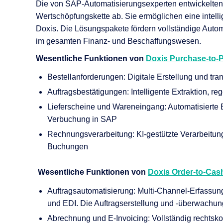
KI-Funktio
Die von SAP-Automatisierungsexperten entwickelte
Wertschöpfungskette ab
.
Sie
ermöglichen eine
intell
Integration
Doxis
.
Die Lösungspakete
fördern vollständige Aut
im gesamten Finanz- und Beschaffungswesen.
Deployment
Wesentliche Funktionen von
Doxis
Purchase
-
to
-
Bestellanforderungen: Digitale Erstellung und t
Auftragsbestätigungen: Intelligente Extraktion, r
Lieferscheine und Wareneingang: Automatisierte 
Verbuchung in SAP
Rechnungsverarbeitung: KI-gestützte Verarbeitu
Buchungen
Wesentliche Funktionen von
Doxis
Order
-
to
-
Cas
Auftragsautomatisierung: Multi-Channel-Erfassun
und EDI. Die Auftragserstellung und -überwachung 
Abrechnung und E-Invoicing: Vollständig rechts