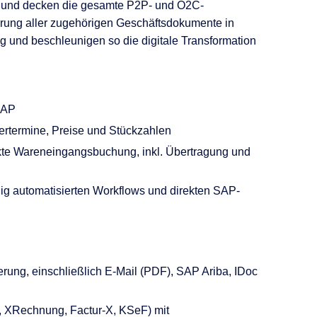
n
und decken
die gesamte P2P- und O2C-
erung aller zugehörigen Geschäftsdokumente in
nd beschleunigen so die digitale Transformation
 SAP
fertermine, Preise und Stückzahlen
ekte Wareneingangsbuchung, inkl. Übertragung und
dig automatisierte
n
Workflows und
direkten
SAP-
rung, einschließlich E-Mail (PDF), SAP Ariba, IDoc
, XRechnung, Factur-X, KSeF) mit