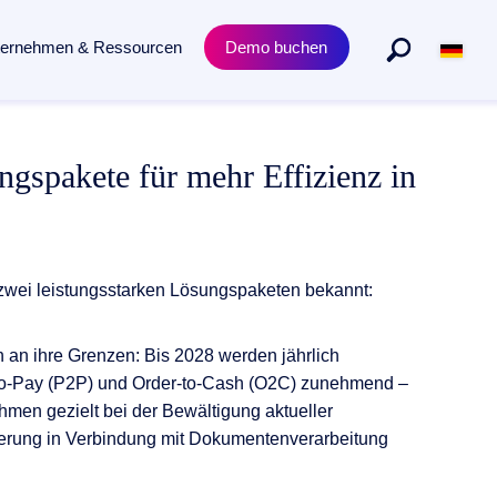
ternehmen & Ressourcen
Demo buchen
Abteilungen
Produkt
gspakete für mehr Effizienz in
n gesamten Dokumentenlebenszyklus.
Personalmanagement
Academy Trainings
Rechtsabteilung
Zertifizierungen
Einkauf & Beschaffung
Release News
 zwei leistungsstarken Lösungspaketen bekannt:
 an ihre Grenzen:
B
is 2028 werden jährlich
o
-
Pay (P2P) und Order
-
to
-
Cash (O2C)
zunehmend
–
men gezielt bei der Bewältigung aktueller
ierung in Verbindung mit Dokumentenverarbeitung