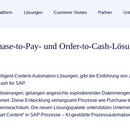
attform
Lösungen
Customer Stories
Partner
Un
lligent Content Automation
s
s
Branchen
Wissen
Partner
hase-to-Pay- und Order-to-Cash-Lösun
ssung bis zur Archivierung:
Eine KI-gestützte Plattform
für de
en­management
Fertigungsindustrie
Blog
Partner finden
entdecken →
seingang
ent
Banken
Analysten
Partner werden
management
 Engagement
Versicherungen
Webinare
Referenzpartner werden
nmanagement
elligent-Content-Automation-Lösungen, gibt die Einführung von
ang
Logistik
Ressourcen
Partner Portal
Cash
for
SAP.
verarbeitung
ung
und Mitgliedschaften
Gesundheitswesen
Events
tisierungen,
gelangen
angesichts
explodierender
Datenmengen
agement
esse
Alle Branchen
Glossar
iert
.
Diese Entwicklung
verlangsamt P
rozesse wie
Purchase
-
t
ngenerierung
menswachstum
.
Die neuen Lösungspakete unterstützen Unterneh
ungen
The Enterprise Content Show
art Content“
in SAP-Prozesse
‒
KI
-gestützte Prozessautomatis
automatisierung mit SAP