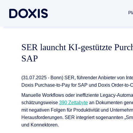
Pl
Doxis Inte
Use Case
Über Doxi
SER launcht KI-gestützte Purc
Von der Erfa
Dokument
Über uns
SAP
Plattform 
Rechnung
Managem
Vertrags
Soziales
Dokumente
(31.07.2025 - Bonn)
SER, führender Anbieter von Int
Posteing
Standorte
Doxis
Purchase
-
to
-
Pay
for
SAP und
Doxis
Order
-
to
-
Dokumenten
Archivier
Verbände 
Manuelle Workflows oder ineffiziente Legacy-Automa
Case Man
News / Pr
schätzungsweise
390 Zettabyte
an Dokumenten gener
Dokumente
mit
negativen
Folgen für
Produktivität und
Unterneh
Alle Lös
Karriere
Herausforderungen.
SER
integriert
sogenannten
„Sm
Dokumenten
und Konnektoren
.