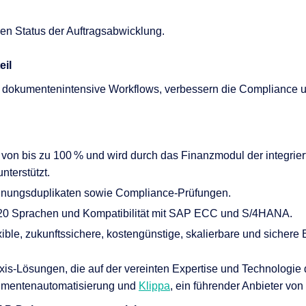
en Status der Auftragsabwicklung.
eil
dokumentenintensive Workflows, verbessern die Compliance und
 von bis zu 100 % und wird durch das Finanzmodul der integrie
nterstützt.
hnungsduplikaten sowie Compliance-Prüfungen.
er 20 Sprachen und Kompatibilität mit SAP ECC und S/4HANA.
ible, zukunftssichere, kostengünstige, skalierbare und sichere B
xis
-Lösungen, die
auf der
vereinten
Expertise
und
Technologie
kumentenautomatisierung und
Klippa
, ein führende
r
Anbieter von 