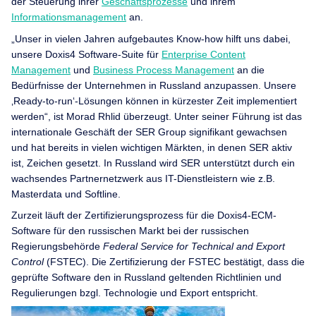
der Steuerung ihrer
Geschäftsprozesse
und ihrem
Informationsmanagement
an.
„Unser in vielen Jahren aufgebautes Know-how hilft uns dabei,
unsere Doxis4 Software-Suite für
Enterprise Content
Management
und
Business Process Management
an die
Bedürfnisse der Unternehmen in Russland anzupassen. Unsere
‚Ready-to-run‘-Lösungen können in kürzester Zeit implementiert
werden“, ist Morad Rhlid überzeugt. Unter seiner Führung ist das
internationale Geschäft der SER Group signifikant gewachsen
und hat bereits in vielen wichtigen Märkten, in denen SER aktiv
ist, Zeichen gesetzt. In Russland wird SER unterstützt durch ein
wachsendes Partnernetzwerk aus IT-Dienstleistern wie z.B.
Masterdata und Softline.
Zurzeit läuft der Zertifizierungsprozess für die Doxis4-ECM-
Software für den russischen Markt bei der russischen
Regierungsbehörde
Federal Service for Technical and Export
Control
(FSTEC). Die Zertifizierung der FSTEC bestätigt, dass die
geprüfte Software den in Russland geltenden Richtlinien und
Regulierungen bzgl. Technologie und Export entspricht.